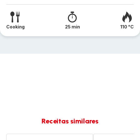
Cooking
25 min
110 °C
Receitas similares
Pudim
Húmus