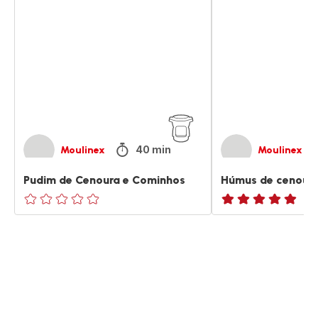
de
de
Cenoura
cenoura
e
e
Cominhos
cominhos
40 min
Moulinex
Moulinex
Pudim de Cenoura e Cominhos
Húmus de cenoura
ratings.0
ratings.NaN