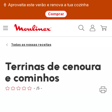
🍦 Aproveita este verão e renova a tua cozinha
Comprar
Página
Abrir
A
O
inicial
o
minha
meu
Moulinex
menu
conta
carri
Todas as nossas receitas
Terrinas de cenoura
e cominhos
-
/5
-
ratings.0