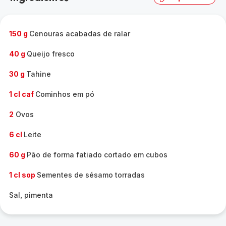
150 g
Cenouras acabadas de ralar
40 g
Queijo fresco
30 g
Tahine
1 cl caf
Cominhos em pó
2
Ovos
6 cl
Leite
60 g
Pão de forma fatiado cortado em cubos
1 cl sop
Sementes de sésamo torradas
Sal, pimenta