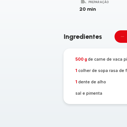
PREPARAÇÃO
20 min
Ingredientes
Re
u
pe
500 g
de carne de vaca p
1
colher de sopa rasa de 
1
dente de alho
sal e pimenta