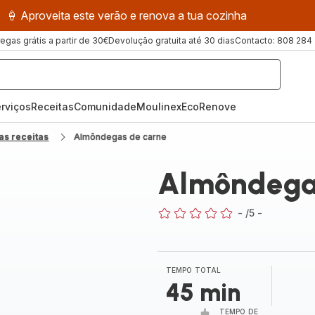
🍦 Aproveita este verão e renova a tua cozinha
regas grátis a partir de 30€
Devolução gratuita até 30 dias
Contacto: 808 284
rviços
Receitas
ComunidadeMoulinex
EcoRenove
as receitas
Almôndegas de carne
Almôndega
-
/5
-
ratings.0
TEMPO TOTAL
45 min
TEMPO DE