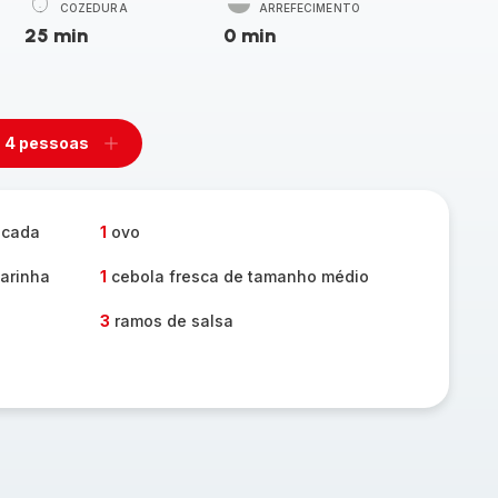
COZEDURA
ARREFECIMENTO
25 min
0 min
4 pessoas
mover
Adicionar
m
um
ssoas
pessoas
icada
1
ovo
farinha
1
cebola fresca de tamanho médio
3
ramos de salsa