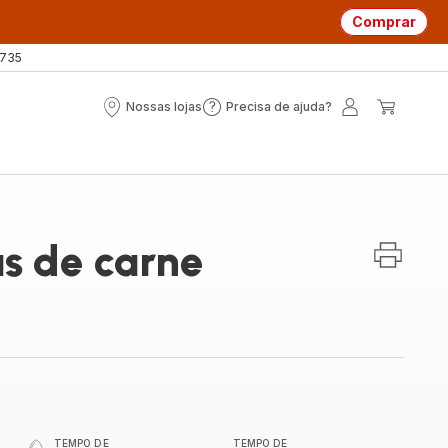
Comprar
 735
Nossas lojas
Precisa de ajuda?
Nossas
Precisa
A
O
lojas
de
minha
meu
ajuda?
conta
carrin
s de carne
TEMPO DE
TEMPO DE