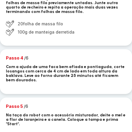
folhas de massa filo previamente untadas. Junte outra
quarto de recheiro e repita a operação mais duas vezes
terminando com folhas de massa filo.
20folha de massa filo
100g de manteiga derretida
Passo 4
/6
Com a ajuda de uma faca bem afiada e pontiaguda, corte
losangos com cerca de 4 cm de lado em toda altura da
baklava. Leve ao forno durante 25 minutos até ficarem
bem dourados.
Passo 5
/6
Na taça do robot com o acessório misturador, deite o mel e
a flor de laranjeira e a canela. Coloque a tampa e prima
"Start".