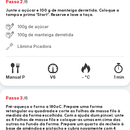
Passo 2
/6
Junte o açúcar e 100 g de manteiga derretida. Coloque a
tampa e prima "Start". Reserve e lave a taça.
100g de açúcar
100g de manteiga derretida
Lâmina Picadora
Manual P
V6
- °C
1 min
Passo 3
/6
Pré-aqueça o forno a 180ºC. Prepare uma forma
retangular ou quadrada e corte as folhas de massa filo à
medida da forma escolhida. Com a ajuda dum pincel, unte
as 4 folhas de massa filo e coloque-as umas em cima das
outras no fundo da forma. Prepare um quarto do recheio à
base de amêndoa e pistacho e cubra novamente com 4