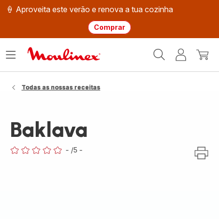
🍦 Aproveita este verão e renova a tua cozinha
Comprar
Página
Abrir
A
O
inicial
o
minha
meu
Moulinex
menu
conta
carri
Todas as nossas receitas
Baklava
-
/5
-
ratings.0