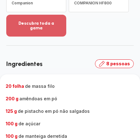
Companion
COMPANION HF800
Descubra toda a
gama
Ver
mais
detalhes
-
Descubra
Ingredientes
8 pessoas
toda
a
gama
-
20 folha
de massa filo
200 g
amêndoas em pó
125 g
de pistacho em pó não salgados
100 g
de açúcar
100 g
de manteiga derretida