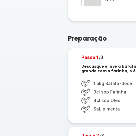
Preparação
Passo 1
/3
Descasque e lave a batat
grande com a farinha, o ól
1.5kg Batata-doce
3cl sop Farinha
4cl sop Óleo
Sal, pimenta
Passo 2
/3