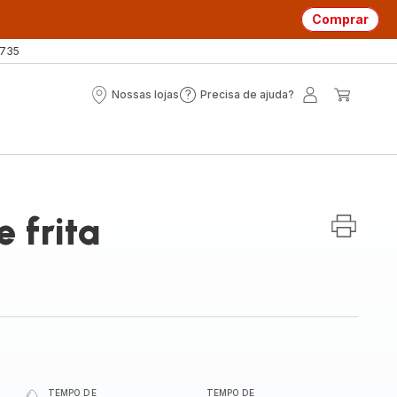
Comprar
 735
Nossas lojas
Precisa de ajuda?
Nossas
Precisa
A
O
lojas
de
minha
meu
ajuda?
conta
carrin
 frita
TEMPO DE
TEMPO DE