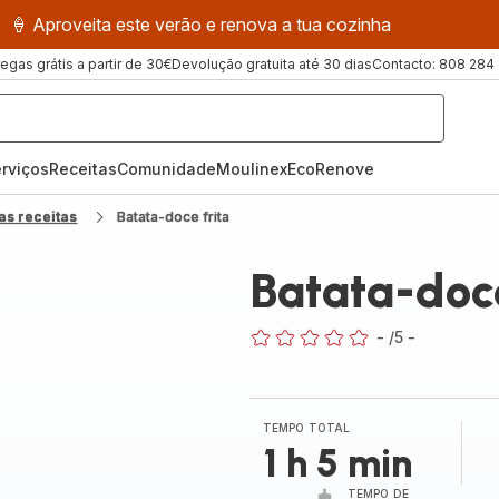
🍦 Aproveita este verão e renova a tua cozinha
regas grátis a partir de 30€
Devolução gratuita até 30 dias
Contacto: 808 284
rviços
Receitas
ComunidadeMoulinex
EcoRenove
as receitas
Batata-doce frita
Batata-doce
-
/5
-
ratings.0
TEMPO TOTAL
1 h 5 min
TEMPO DE