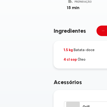
PREPARAÇÃO
15 min
Ingredientes
Re
u
pe
1.5 kg
Batata-doce
4 cl sop
Óleo
Acessórios
Grill