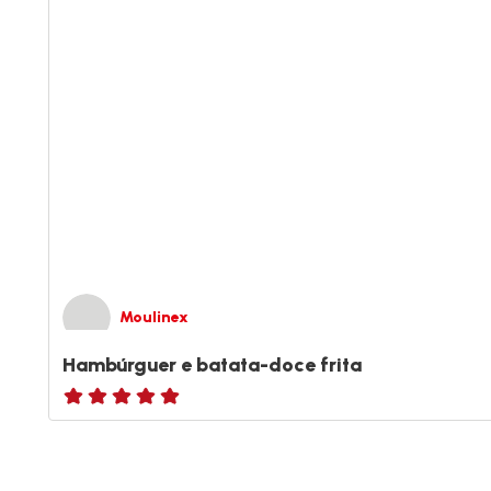
Moulinex
Hambúrguer e batata-doce frita
ratings.NaN