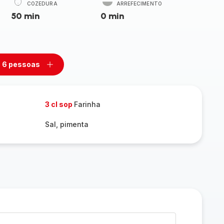
COZEDURA
ARREFECIMENTO
50 min
0 min
6 pessoas
mover
Adicionar
m
um
ssoas
pessoas
3 cl sop
Farinha
Sal, pimenta