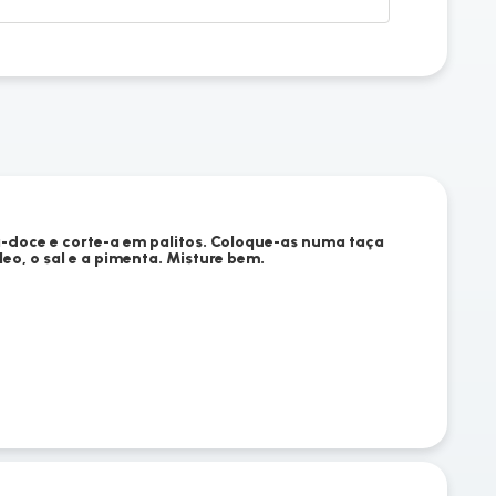
a-doce e corte-a em palitos. Coloque-as numa taça
eo, o sal e a pimenta. Misture bem.