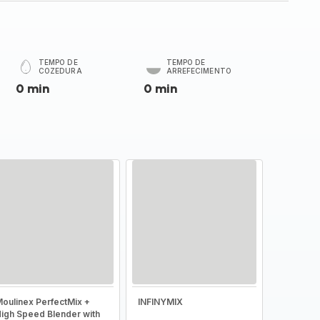
TEMPO DE
TEMPO DE
COZEDURA
ARREFECIMENTO
0 min
0 min
oulinex PerfectMix +
INFINYMIX
igh Speed Blender with