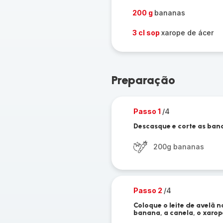
200 g
bananas
3 cl sop
xarope de ácer
Preparação
Passo 1
/4
Descasque e corte as bana
200g bananas
Passo 2
/4
Coloque o leite de avelã n
banana, a canela, o xarop