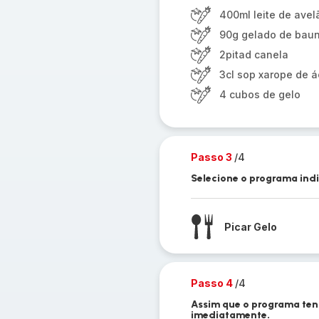
400ml leite de avel
90g gelado de baun
2pitad canela
3cl sop xarope de á
4 cubos de gelo
Passo 3
/4
Selecione o programa ind
Picar Gelo
Passo 4
/4
Assim que o programa ten
imediatamente.