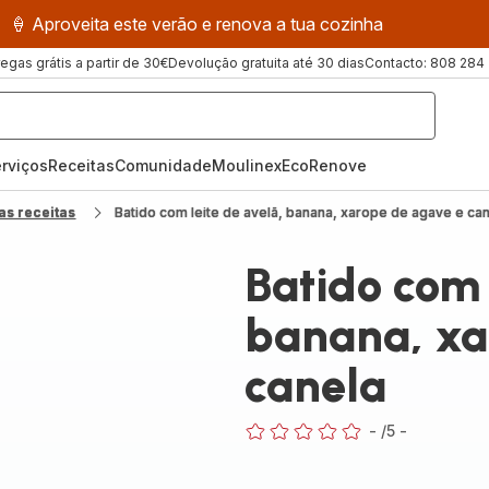
🍦 Aproveita este verão e renova a tua cozinha
regas grátis a partir de 30€
Devolução gratuita até 30 dias
Contacto: 808 284
rviços
Receitas
ComunidadeMoulinex
EcoRenove
as receitas
Batido com leite de avelã, banana, xarope de agave e ca
Batido com 
banana, xa
canela
-
/5
-
ratings.0