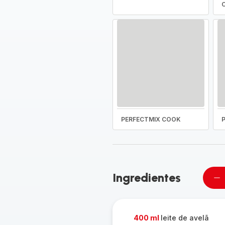
O
PERFECTMIX COOK
Ingredientes
Re
u
pe
400 ml
leite de avelã