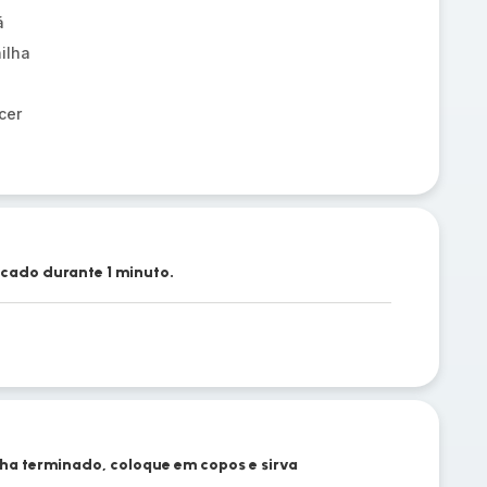
ã
ilha
cer
icado durante 1 minuto.
ha terminado, coloque em copos e sirva