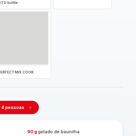
TG bottle
PERFECTMIX COOK
4 pessoas
mover
Adicionar
m
um
ssoas
pessoas
90 g
gelado de baunilha