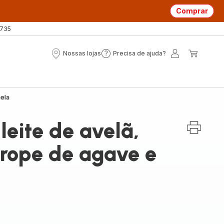
Comprar
 735
Nossas lojas
Precisa de ajuda?
Nossas
Precisa
A
O
lojas
de
minha
meu
ajuda?
conta
carrin
nela
leite de avelã,
rope de agave e