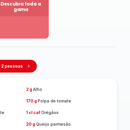
Descubra toda a
gama
r
is
talhes
escubra
da
ama
2 pessoas
mover
Adicionar
m
um
ssoas
pessoas
2 g
Alho
170 g
Polpa de tomate
te
1 cl caf
Orégãos
20 g
Queijo parmesão