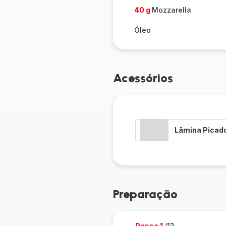
40 g
Mozzarella
Óleo
Acessórios
Lâmina Picad
Preparação
Passo 1
/13