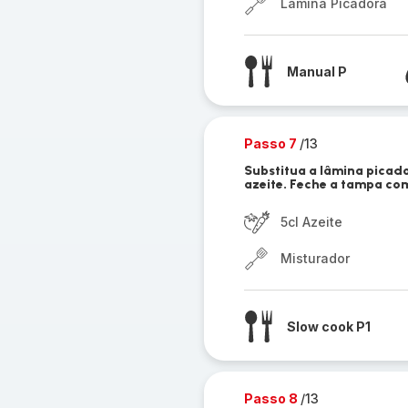
Lâmina Picadora
Manual P
Passo 7
/13
Substitua a lâmina picado
azeite. Feche a tampa com
5cl Azeite
Misturador
Slow cook P1
Passo 8
/13