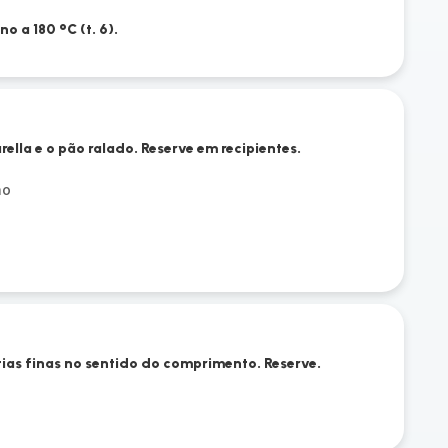
o a 180 °C (t. 6).
ella e o pão ralado. Reserve em recipientes.
ão
tias finas no sentido do comprimento. Reserve.