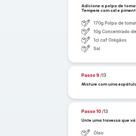
Adicione a polpa de toma
Tempere com sal e piment
170g Polpa de toma
10g Concentrado de
1cl caf Orégãos
Sal
Passo 9
/13
Misture com uma espátula
Passo 10
/13
Unte uma travessa que vá
Óleo