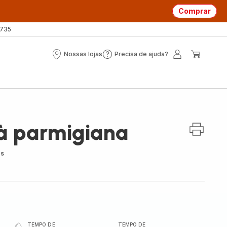
Comprar
 735
Nossas lojas
Precisa de ajuda?
Nossas
Precisa
A
O
lojas
de
minha
meu
ajuda?
conta
carrin
 à parmigiana
es
TEMPO DE
TEMPO DE