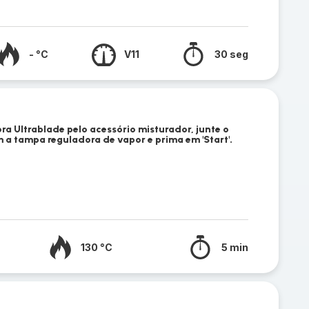
- °C
V11
30 seg
ra Ultrablade pelo acessório misturador, junte o
 a tampa reguladora de vapor e prima em 'Start'.
130 °C
5 min