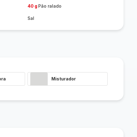
40 g
Pão ralado
Sal
ora
Misturador