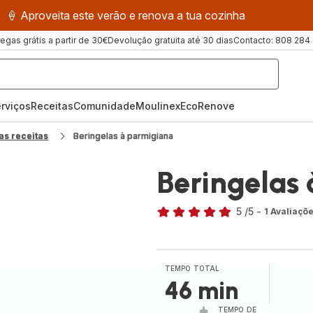
🍦 Aproveita este verão e renova a tua cozinha
regas grátis a partir de 30€
Devolução gratuita até 30 dias
Contacto: 808 284
rviços
Receitas
ComunidadeMoulinex
EcoRenove
as receitas
Beringelas à parmigiana
Beringelas
5
/5
-
1 Avaliaçõ
Avaliações
de
cinco
estrelas
TEMPO TOTAL
(média)
46 min
TEMPO DE