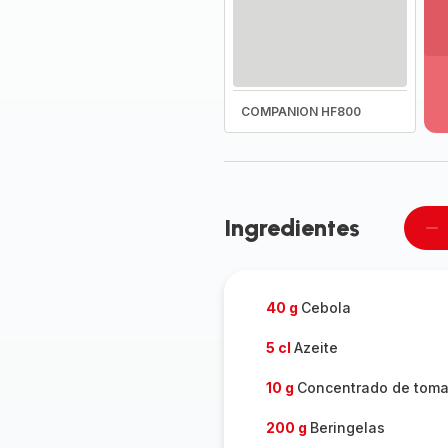
Ve
ma
de
-
COMPANION HF800
D
to
a
g
-
Ingredientes
Re
u
pe
40 g
Cebola
5 cl
Azeite
10 g
Concentrado de toma
200 g
Beringelas