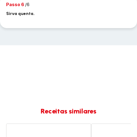
Passo 6
/6
Sirva quenta.
Receitas similares
Bolinhas
Mac
de
&