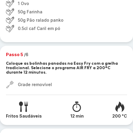
1 Ovo
50g Farinha
50g Pão ralado panko
0.5cl caf Caril em pó
Passo 5
/6
Coloque as bolinhas panadas na Easy Fry com a grelha
tradicional. Selecione o programa AIR FRY a 200°C
durante 12 minutos.
Grade removível
Fritos Saudáveis
12 min
200 °C