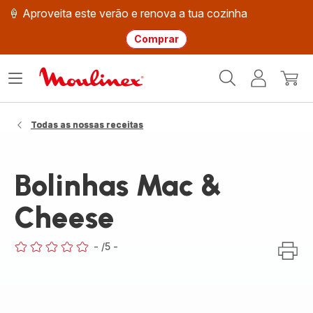
🍦 Aproveita este verão e renova a tua cozinha
Comprar
Página
Abrir
A
O
inicial
o
minha
meu
Moulinex
menu
conta
carri
Todas as nossas receitas
Bolinhas Mac &
Cheese
-
/5
-
ratings.0