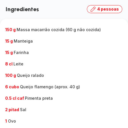
Ingredientes
4 pessoas
150 g
Massa macarrão cozida (60 g não cozida)
15 g
Manteiga
15 g
Farinha
8 cl
Leite
100 g
Queijo ralado
6 cubo
Queijo flamengo (aprox. 40 g)
0.5 cl caf
Pimenta preta
2 pitad
Sal
1
Ovo