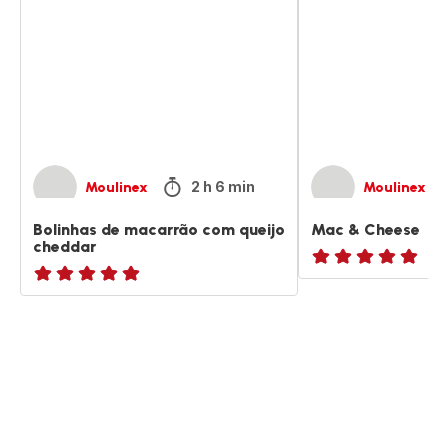
macarrão
Cheese
com
queijo
cheddar
2 h 6 min
Moulinex
Moulinex
Bolinhas de macarrão com queijo
Mac & Cheese
cheddar
ratings.NaN
ratings.NaN