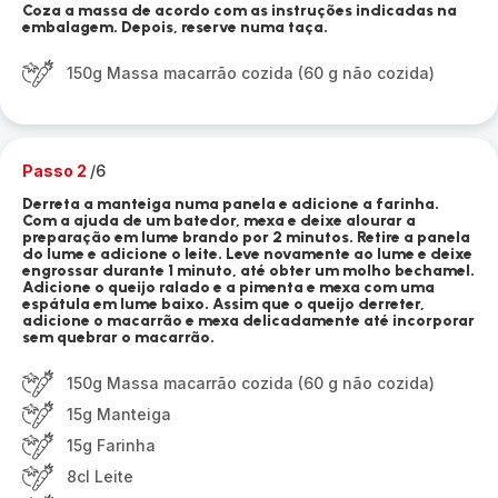
Coza a massa de acordo com as instruções indicadas na
embalagem. Depois, reserve numa taça.
150g Massa macarrão cozida (60 g não cozida)
Passo 2
/6
Derreta a manteiga numa panela e adicione a farinha.
Com a ajuda de um batedor, mexa e deixe alourar a
preparação em lume brando por 2 minutos. Retire a panela
do lume e adicione o leite. Leve novamente ao lume e deixe
engrossar durante 1 minuto, até obter um molho bechamel.
Adicione o queijo ralado e a pimenta e mexa com uma
espátula em lume baixo. Assim que o queijo derreter,
adicione o macarrão e mexa delicadamente até incorporar
sem quebrar o macarrão.
150g Massa macarrão cozida (60 g não cozida)
15g Manteiga
15g Farinha
8cl Leite