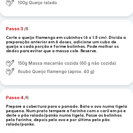
100g Queijo ralado
Passo 3
/6
Corte o queijo flamengo em cubinhos (6 x 1.5 cm). Divida a
preparação anterior em 6 doses, adicione um cubo de
queijo a cada porção e forme bolinhas. Pode molhar os
dedos para evitar que a massa cole. Reserve.
150g Massa macarrão cozida (60 g não cozida)
6cubo Queijo flamengo (aprox. 40 g)
Passo 4
/6
Prepare a cobertura para o panado. Bata o ovo numa tigela
pequena. Num prato tempere a farinha com o caril em pó e
deite o pão ralado/panko numa tigela. Passe as bolinhas
pela farinha, depois pelo ovo e por último pelo pão
ralado/panko.