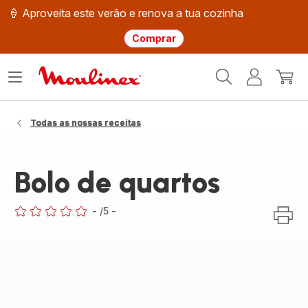
🍦 Aproveita este verão e renova a tua cozinha
Comprar
Página
Abrir
A
O
inicial
o
minha
meu
Moulinex
menu
conta
carri
Todas as nossas receitas
Bolo de quartos
-
/5
-
ratings.0