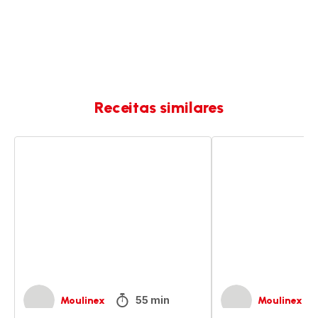
Receitas similares
Bolo
Bolo
de
de
baunilha
laranja
55 min
Moulinex
Moulinex