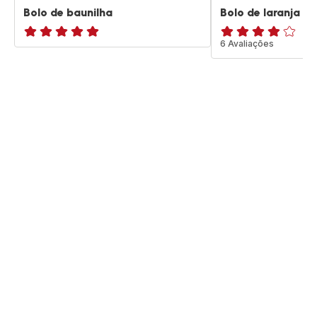
Bolo de baunilha
Bolo de laranja
ratings.NaN
Avaliações
6 Avaliações
de
quatro
estrelas
(média)