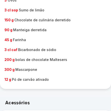
3
Ovos
3 cl sop
Sumo de limão
150 g
Chocolate de culinária derretido
90 g
Manteiga derretida
45 g
Farinha
3 cl caf
Bicarbonado de sódio
200 g
bolas de chocolate Maltesers
300 g
Mascarpone
12 g
Pó de carvão ativado
Acessórios