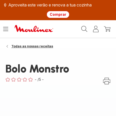
🍦 Aproveita este verão e renova a tua cozinha
Comprar
Página
Abrir
A
O
inicial
o
minha
meu
Moulinex
menu
conta
carri
Todas as nossas receitas
Bolo Monstro
-
/5
-
ratings.0