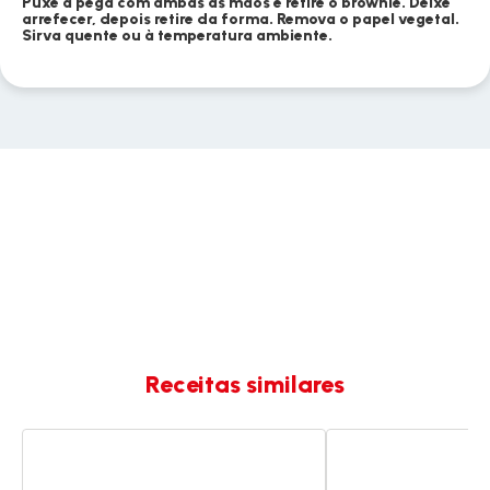
Puxe a pega com ambas as mãos e retire o brownie. Deixe
arrefecer, depois retire da forma. Remova o papel vegetal.
Sirva quente ou à temperatura ambiente.
Receitas similares
Brownie
Brownie