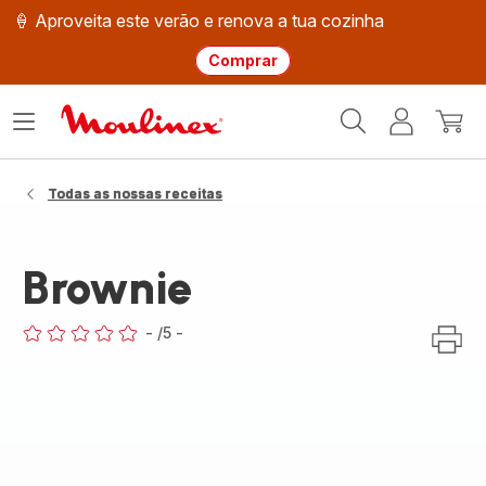
🍦 Aproveita este verão e renova a tua cozinha
Comprar
Página
Abrir
A
O
inicial
o
minha
meu
Moulinex
menu
conta
carri
Todas as nossas receitas
Brownie
-
/5
-
ratings.0