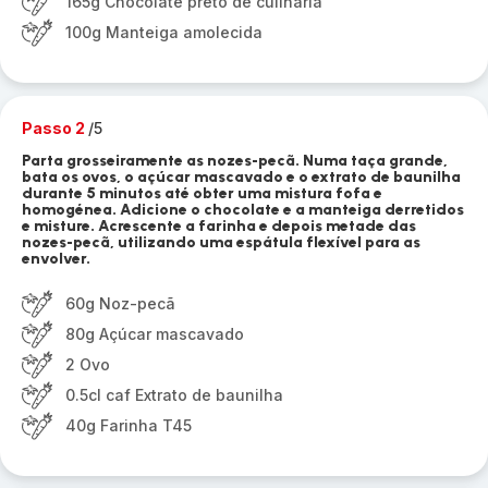
165g Chocolate preto de culinária
100g Manteiga amolecida
Passo 2
/5
Parta grosseiramente as nozes-pecã. Numa taça grande,
bata os ovos, o açúcar mascavado e o extrato de baunilha
durante 5 minutos até obter uma mistura fofa e
homogénea. Adicione o chocolate e a manteiga derretidos
e misture. Acrescente a farinha e depois metade das
nozes-pecã, utilizando uma espátula flexível para as
envolver.
60g Noz-pecã
80g Açúcar mascavado
2 Ovo
0.5cl caf Extrato de baunilha
40g Farinha T45