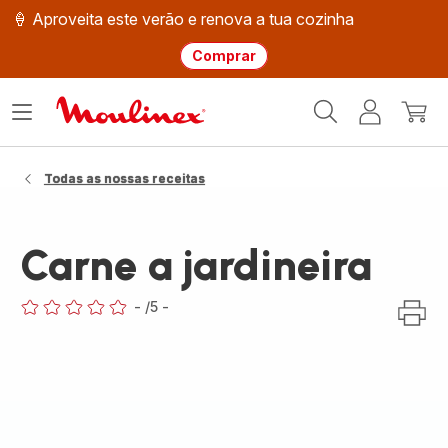
🍦 Aproveita este verão e renova a tua cozinha
Comprar
Página
Abrir
A
O
inicial
o
minha
meu
Moulinex
menu
conta
carri
Todas as nossas receitas
Carne a jardineira
-
/5
-
ratings.0