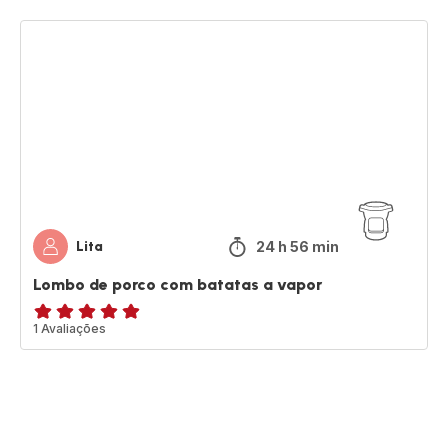
Lombo
de
porco
com
batatas
a
vapor
24 h 56 min
Lita
Lombo de porco com batatas a vapor
Avaliações
1 Avaliações
de
cinco
estrelas
(média)