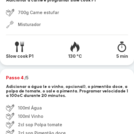
Adicionar a carne e programar slow cook P1
700g Carne estufar
Misturador
Slow cook P1
130 °C
5 min
Passo 4
/5
Adicionar a água (e o vinho, opcional), o pimentão doce, a
polpa de tomate, o sal e a pimenta. Programar velocidade 1
a 100ºC durante 20 minutos.
100ml Água
100ml Vinho
2cl sop Polpa tomate
2cl sop Pimentão doce