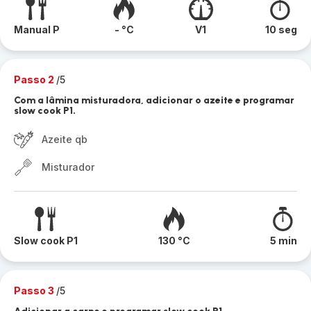
Manual P
- °C
V1
10 seg
Passo 2
/5
Com a lâmina misturadora, adicionar o azeite e programar
slow cook P1.
Azeite qb
Misturador
Slow cook P1
130 °C
5 min
Passo 3
/5