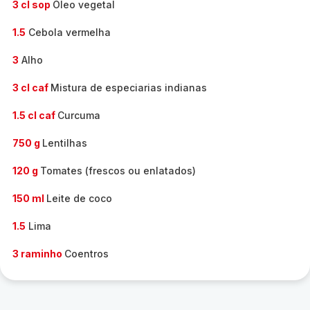
3 cl sop
Óleo vegetal
1.5
Cebola vermelha
3
Alho
3 cl caf
Mistura de especiarias indianas
1.5 cl caf
Curcuma
750 g
Lentilhas
120 g
Tomates (frescos ou enlatados)
150 ml
Leite de coco
1.5
Lima
3 raminho
Coentros