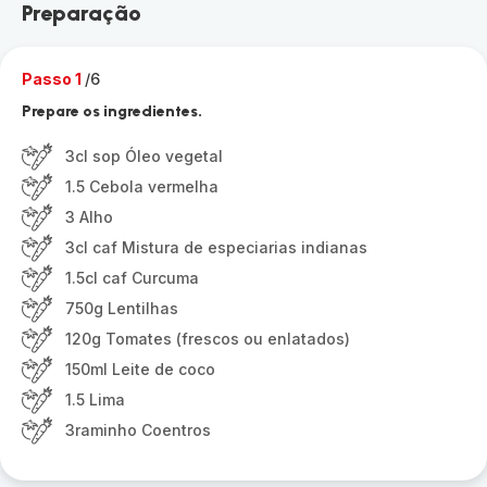
Preparação
Passo 1
/6
Prepare os ingredientes.
3cl sop Óleo vegetal
1.5 Cebola vermelha
3 Alho
3cl caf Mistura de especiarias indianas
1.5cl caf Curcuma
750g Lentilhas
120g Tomates (frescos ou enlatados)
150ml Leite de coco
1.5 Lima
3raminho Coentros