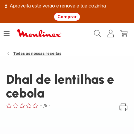
🍦 Aproveita este verão e renova a tua cozinha
Comprar
Página
Abrir
A
O
inicial
o
minha
meu
Moulinex
menu
conta
carri
Todas as nossas receitas
Dhal de lentilhas e
cebola
-
/5
-
ratings.0