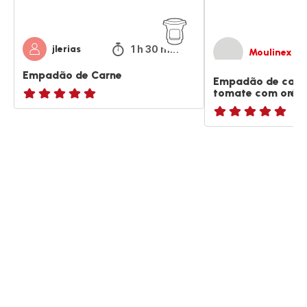
orégãos
1 h 30 min
jlerias
Moulinex
Empadão de Carne
Empadão de carne
tomate com orég
ratings.NaN
ratings.NaN