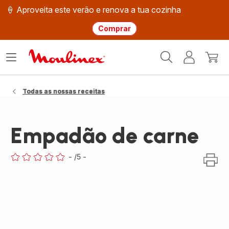
🍦 Aproveita este verão e renova a tua cozinha
Comprar
Página
Abrir
A
O
inicial
o
minha
meu
Moulinex
menu
conta
carri
Todas as nossas receitas
Empadão de carne
-
/5
-
ratings.0