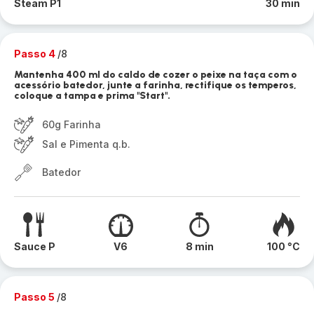
Steam P1
30 min
Passo 4
/8
Mantenha 400 ml do caldo de cozer o peixe na taça com o
acessório batedor, junte a farinha, rectifique os temperos,
coloque a tampa e prima "Start".
60g Farinha
Sal e Pimenta q.b.
Batedor
Sauce P
V6
8 min
100 °C
Passo 5
/8