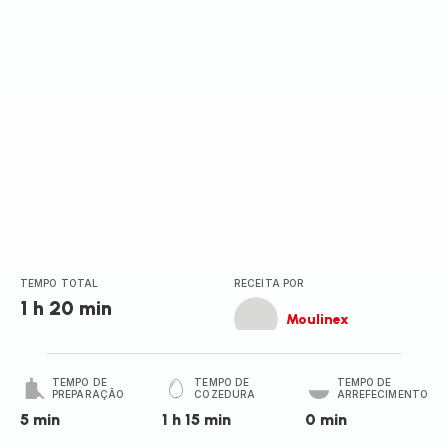
(média)
TEMPO TOTAL
RECEITA POR
1 h 20 min
Moulinex
TEMPO DE
TEMPO DE
TEMPO DE
PREPARAÇÃO
COZEDURA
ARREFECIMENTO
5 min
1 h 15 min
0 min