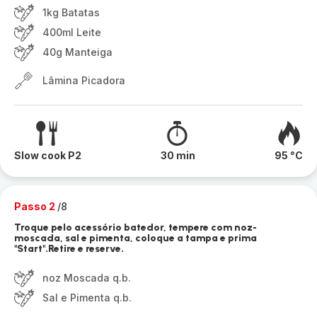
1kg Batatas
400ml Leite
40g Manteiga
Lâmina Picadora
Slow cook P2
30 min
95 °C
Passo 2
/8
Troque pelo acessório batedor, tempere com noz-
moscada, sal e pimenta, coloque a tampa e prima
"Start".Retire e reserve.
noz Moscada q.b.
Sal e Pimenta q.b.