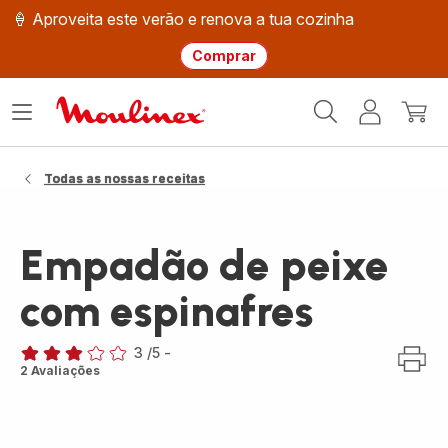
🍦 Aproveita este verão e renova a tua cozinha
Comprar
Página
Abrir
A
O
inicial
o
minha
meu
Moulinex
menu
conta
carri
Todas as nossas receitas
Empadão de peixe
com espinafres
3
/5
-
Avaliações
2 Avaliações
de
três
estrelas