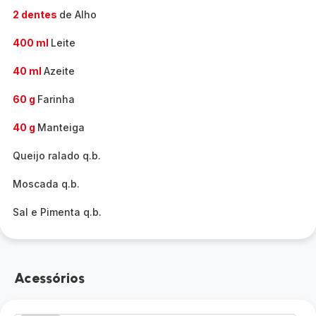
2 dentes
de Alho
400 ml
Leite
40 ml
Azeite
60 g
Farinha
40 g
Manteiga
Queijo ralado q.b.
Moscada q.b.
Sal e Pimenta q.b.
Acessórios