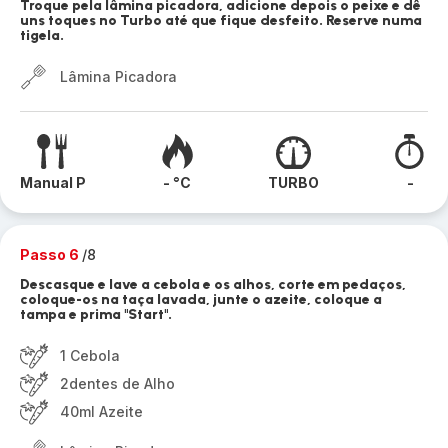
Troque pela lâmina picadora, adicione depois o peixe e dê
uns toques no Turbo até que fique desfeito. Reserve numa
tigela.
Lâmina Picadora
Manual P
- °C
TURBO
-
Passo 6
/8
Descasque e lave a cebola e os alhos, corte em pedaços,
coloque-os na taça lavada, junte o azeite, coloque a
tampa e prima "Start".
1 Cebola
2dentes de Alho
40ml Azeite