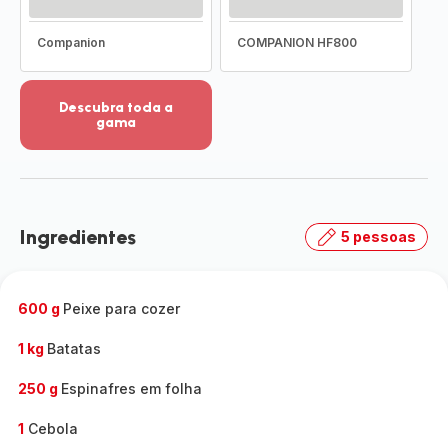
Companion
COMPANION HF800
Descubra toda a
gama
Ver
mais
detalhes
-
Descubra
Ingredientes
5 pessoas
toda
a
gama
-
600 g
Peixe para cozer
1 kg
Batatas
250 g
Espinafres em folha
1
Cebola