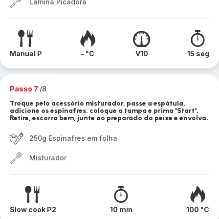
Lâmina Picadora
Manual P
- °C
V10
15 seg
Passo 7
/8
Troque pelo acessório misturador, passe a espátula,
adicione os espinafres, coloque a tampa e prima "Start".
Retire, escorra bem, junte ao preparado do peixe e envolva.
250g Espinafres em folha
Misturador
Slow cook P2
10 min
100 °C