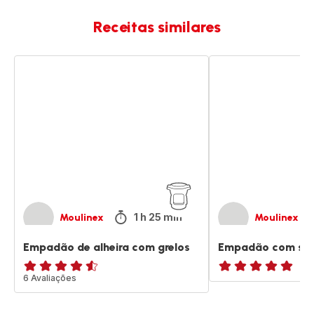
Receitas similares
Empadão
Empadão
de
com
alheira
salsicha
com
de
grelos
porco
1 h 25 min
Moulinex
Moulinex
Empadão de alheira com grelos
Empadão com sals
ratings.4.5
6 Avaliações
ratings.NaN