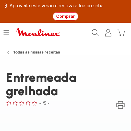
🍦 Aproveita este verão e renova a tua cozinha
Comprar
Página
Abrir
A
O
inicial
o
minha
meu
Moulinex
menu
conta
carri
Todas as nossas receitas
Entremeada
grelhada
-
/5
-
ratings.0