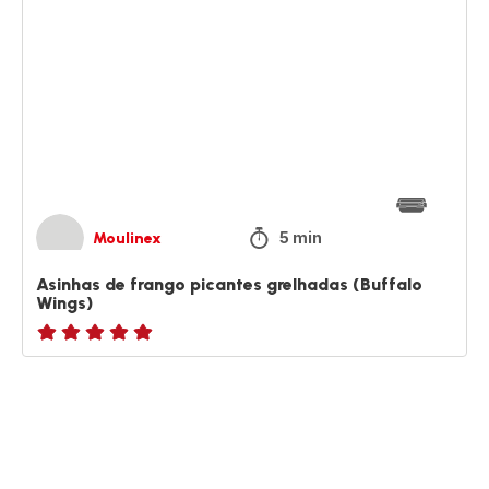
de
frango
picantes
grelhadas
(Buffalo
Wings)
5 min
Moulinex
Asinhas de frango picantes grelhadas (Buffalo
Wings)
ratings.NaN