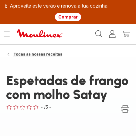
🍦 Aproveita este verão e renova a tua cozinha
Comprar
Página
Abrir
A
O
inicial
o
minha
meu
Moulinex
menu
conta
carri
Todas as nossas receitas
Espetadas de frango
com molho Satay
-
/5
-
ratings.0