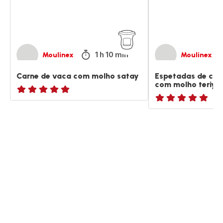
molho
teriyaki
1 h 10 min
Moulinex
Moulinex
Carne de vaca com molho satay
Espetadas de car
com molho teriyak
ratings.NaN
ratings.NaN