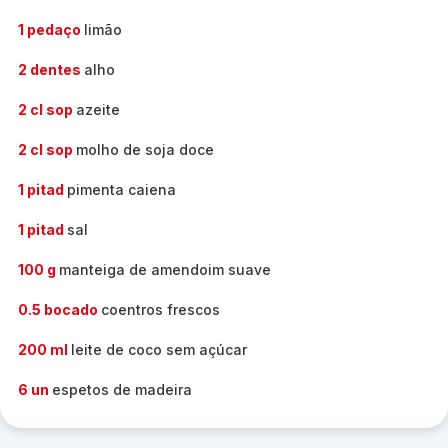
1 pedaço
limão
2 dentes
alho
2 cl sop
azeite
2 cl sop
molho de soja doce
1 pitad
pimenta caiena
1 pitad
sal
100 g
manteiga de amendoim suave
0.5 bocado
coentros frescos
200 ml
leite de coco sem açúcar
6 un
espetos de madeira