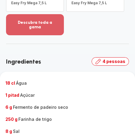
Easy Fry Mega 7,5 L
Easy Fry Mega 7,5 L
Descubra toda a
gama
Ver
mais
detalhes
-
Descubra
Ingredientes
4 pessoas
toda
a
gama
-
18 cl
Água
1 pitad
Açúcar
6 g
Fermento de padeiro seco
250 g
Farinha de trigo
8 g
Sal