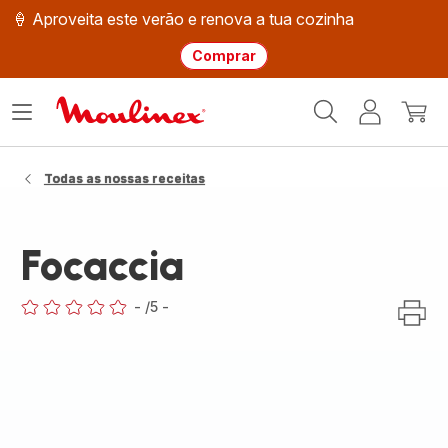
🍦 Aproveita este verão e renova a tua cozinha
Comprar
Página
Abrir
A
O
inicial
o
minha
meu
Moulinex
menu
conta
carri
Todas as nossas receitas
Focaccia
-
/5
-
ratings.0