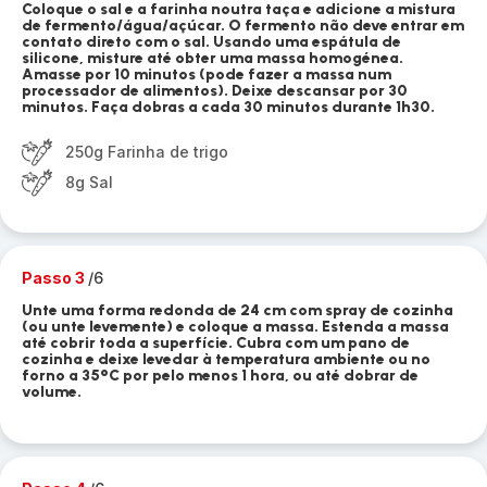
Coloque o sal e a farinha noutra taça e adicione a mistura
de fermento/água/açúcar. O fermento não deve entrar em
contato direto com o sal. Usando uma espátula de
silicone, misture até obter uma massa homogénea.
Amasse por 10 minutos (pode fazer a massa num
processador de alimentos). Deixe descansar por 30
minutos. Faça dobras a cada 30 minutos durante 1h30.
250g Farinha de trigo
8g Sal
Passo 3
/6
Unte uma forma redonda de 24 cm com spray de cozinha
(ou unte levemente) e coloque a massa. Estenda a massa
até cobrir toda a superfície. Cubra com um pano de
cozinha e deixe levedar à temperatura ambiente ou no
forno a 35°C por pelo menos 1 hora, ou até dobrar de
volume.