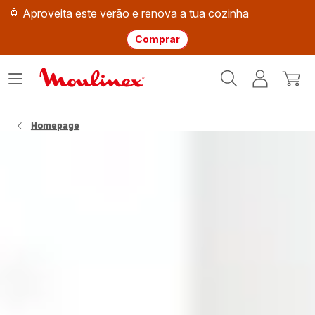
🍦 Aproveita este verão e renova a tua cozinha
Comprar
Página
Abrir
A
O
inicial
o
minha
meu
Moulinex
menu
conta
carri
Homepage