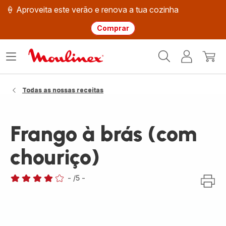
🍦 Aproveita este verão e renova a tua cozinha
Comprar
Página
Abrir
A
O
inicial
o
minha
meu
Moulinex
menu
conta
carri
Todas as nossas receitas
Frango à brás (com
chouriço)
-
/5
-
Avaliações
de
quatro
estrelas