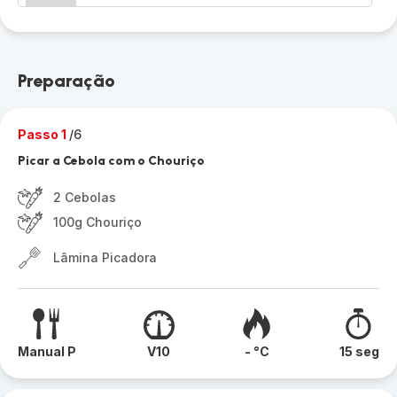
Preparação
Passo 1
/6
Picar a Cebola com o Chouriço
2 Cebolas
100g Chouriço
Lâmina Picadora
Manual P
V10
- °C
15 seg