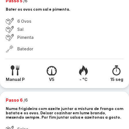
Passo 5
/6
Bater os ovos com sal e pimenta.
6 Ovos
Sal
Pimenta
Batedor
Manual P
V5
- °C
15 seg
Passo 6
/6
Numa frigideira com azeite juntar a mistura de frango com
batata e os ovos. Deixar cozinhar em lume brando,
mexendo sempre. Por fim juntar salsa e azeitonas a gosto.