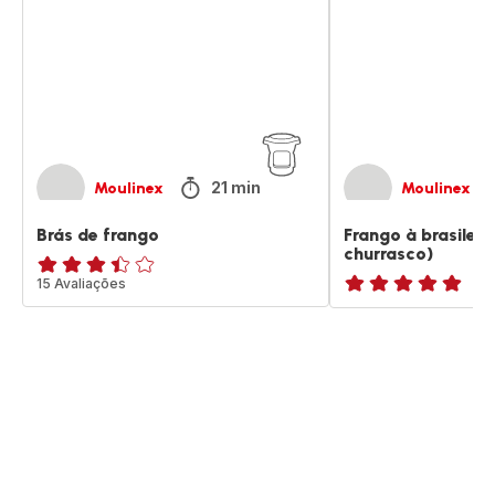
(Frango
no
churrasco)
21 min
Moulinex
Moulinex
Brás de frango
Frango à brasileir
churrasco)
ratings.3.4
15 Avaliações
ratings.NaN