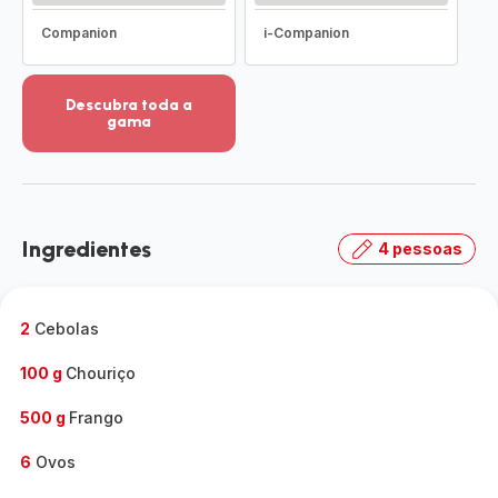
Companion
i-Companion
Descubra toda a
gama
Ver
mais
detalhes
-
Descubra
Ingredientes
4 pessoas
toda
a
gama
-
2
Cebolas
100 g
Chouriço
500 g
Frango
6
Ovos