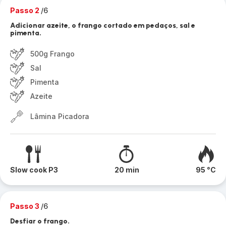
Passo 2
/6
Adicionar azeite, o frango cortado em pedaços, sal e
pimenta.
500g Frango
Sal
Pimenta
Azeite
Lâmina Picadora
Slow cook P3
20 min
95 °C
Passo 3
/6
Desfiar o frango.