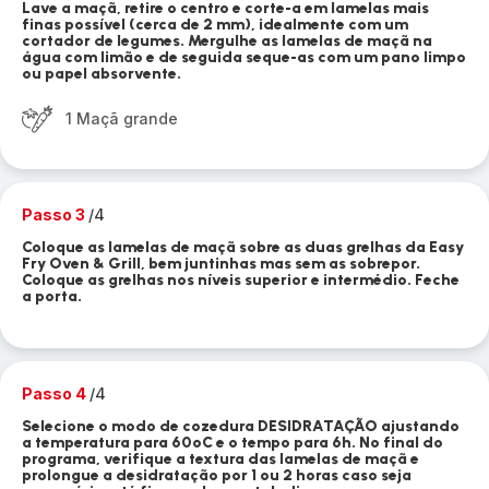
Lave a maçã, retire o centro e corte-a em lamelas mais
finas possível (cerca de 2 mm), idealmente com um
cortador de legumes. Mergulhe as lamelas de maçã na
água com limão e de seguida seque-as com um pano limpo
ou papel absorvente.
1 Maçã grande
Passo 3
/4
Coloque as lamelas de maçã sobre as duas grelhas da Easy
Fry Oven & Grill, bem juntinhas mas sem as sobrepor.
Coloque as grelhas nos níveis superior e intermédio. Feche
a porta.
Passo 4
/4
Selecione o modo de cozedura DESIDRATAÇÃO ajustando
a temperatura para 60ºC e o tempo para 6h. No final do
programa, verifique a textura das lamelas de maçã e
prolongue a desidratação por 1 ou 2 horas caso seja