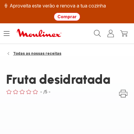
🍦 Aproveita este verão e renova a tua cozinha
Comprar
Página
Abrir
A
O
inicial
o
minha
meu
Moulinex
menu
conta
carri
Todas as nossas receitas
Fruta desidratada
-
/5
-
ratings.0