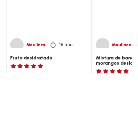
e
morangos
desidratados
15 min
Moulinex
Moulinex
Fruta desidratada
Mistura de banana
morangos desidr
ratings.NaN
ratings.NaN