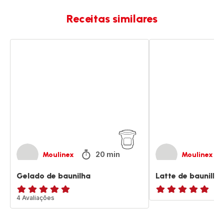
Receitas similares
Gelado
Latte
de
de
baunilha
baunilha
gelado
20 min
Moulinex
Moulinex
Gelado de baunilha
Latte de baunilha
Avaliações
4 Avaliações
ratings.NaN
de
cinco