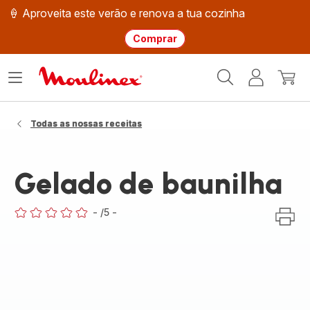
🍦 Aproveita este verão e renova a tua cozinha
Comprar
Página
Abrir
A
O
inicial
o
minha
meu
Moulinex
menu
conta
carri
Todas as nossas receitas
Gelado de baunilha
-
/5
-
ratings.0