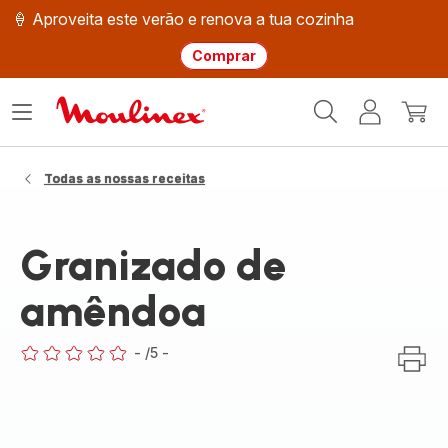
🍦 Aproveita este verão e renova a tua cozinha
Comprar
Página
Abrir
A
O
inicial
o
minha
meu
Moulinex
menu
conta
carri
Todas as nossas receitas
Granizado de
amêndoa
-
/5
-
ratings.0