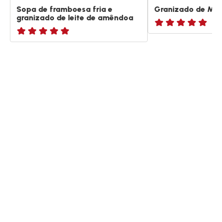
Sopa de framboesa fria e
Granizado de Mel
granizado de leite de amêndoa
ratings.NaN
ratings.NaN