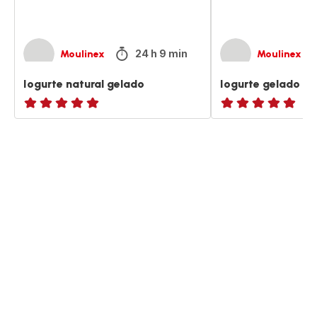
24 h 9 min
Moulinex
Moulinex
Iogurte natural gelado
Iogurte gelado d
ratings.NaN
ratings.NaN