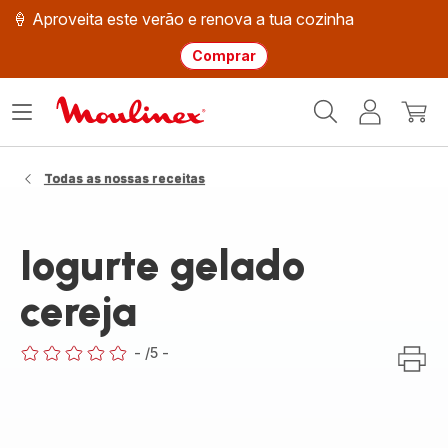
🍦 Aproveita este verão e renova a tua cozinha
Comprar
Página
Abrir
A
O
inicial
o
minha
meu
Moulinex
menu
conta
carri
Todas as nossas receitas
Iogurte gelado
cereja
-
/5
-
ratings.0