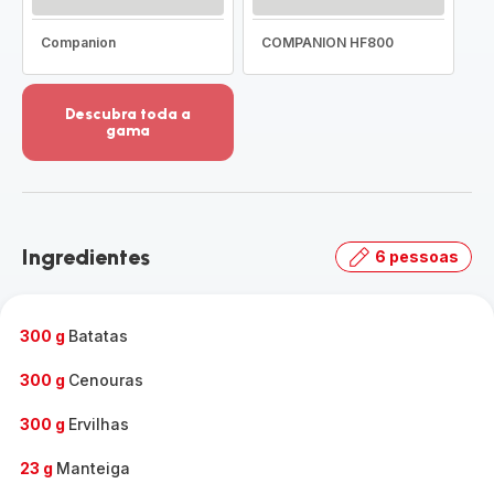
Companion
COMPANION HF800
Descubra toda a
gama
Ver
mais
detalhes
-
Descubra
Ingredientes
6 pessoas
toda
a
gama
-
300 g
Batatas
300 g
Cenouras
300 g
Ervilhas
23 g
Manteiga