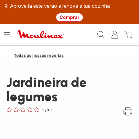
🍦 Aproveita este verão e renova a tua cozinha
Comprar
Página
Abrir
A
O
inicial
o
minha
meu
Moulinex
menu
conta
carri
Todas as nossas receitas
Jardineira de
legumes
-
/5
-
ratings.0