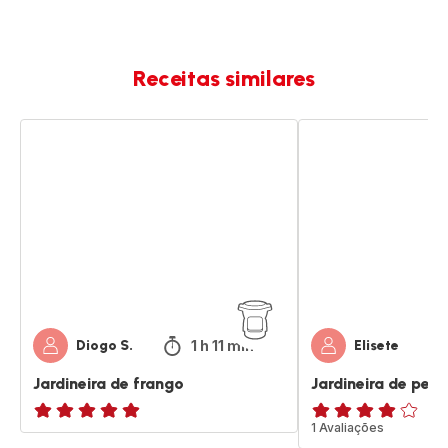
Receitas similares
Jardineira
Jardineira
de
de
frango
perú
1 h 11 min
Diogo S.
Elisete
Jardineira de frango
Jardineira de perú
ratings.NaN
Avaliações
1 Avaliações