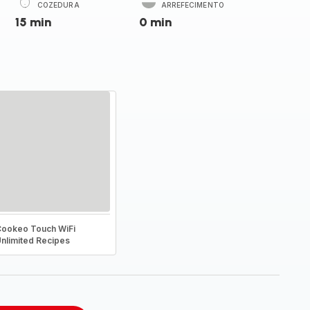
COZEDURA
ARREFECIMENTO
15 min
0 min
ookeo Touch WiFi
nlimited Recipes