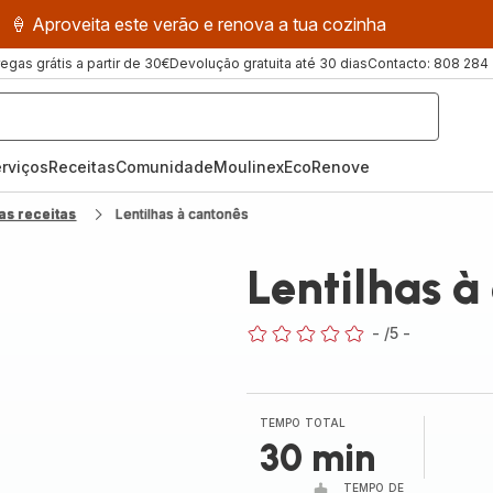
🍦 Aproveita este verão e renova a tua cozinha
regas grátis a partir de 30€
Devolução gratuita até 30 dias
Contacto: 808 284
rviços
Receitas
ComunidadeMoulinex
EcoRenove
as receitas
Lentilhas à cantonês
Lentilhas à
-
/5
-
ratings.0
TEMPO TOTAL
30 min
TEMPO DE