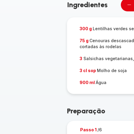
Ingredientes
Re
u
pe
300 g
Lentilhas verdes s
75 g
Cenouras descascad
cortadas às rodelas
3
Salsichas vegetarianas,
3 cl sop
Molho de soja
900 ml
Água
Preparação
Passo 1
/6