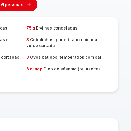
6 pessoas
mover
Adicionar
m
um
ssoas
pessoas
ecas
75 g
Ervilhas congeladas
as e
3
Cebolinhas, parte branca picada,
verde cortada
 cortadas
3
Ovos batidos, temperados com sal
3 cl sop
Óleo de sésamo (ou azeite)