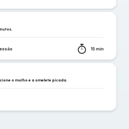
nutos.
ressão
15 min
icione o molho e a omelete picada.