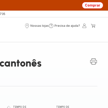
Comprar
 735
Nossas lojas
Precisa de ajuda?
Nossas
Precisa
A
O
lojas
de
minha
meu
ajuda?
conta
carrin
 cantonês
TEMPO DE
TEMPO DE