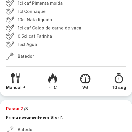
1cl caf Pimenta moída
1cl Conhaque
10cl Nata líquida
1cl caf Caldo de carne de vaca
0.5cl caf Farinha
15cl Água
Batedor
Manual P
- °C
V6
10 seg
Passo 2
/3
Prima novamente em 'Start'.
Batedor