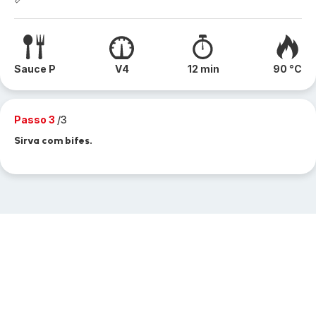
Sauce P
V4
12 min
90 °C
Passo 3
/3
Sirva com bifes.