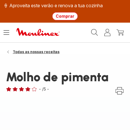
🍦 Aproveita este verão e renova a tua cozinha
Comprar
Página
Abrir
A
O
inicial
o
minha
meu
Moulinex
menu
conta
carri
Todas as nossas receitas
Molho de pimenta
-
/5
-
Avaliações
de
quatro
estrelas
(média)