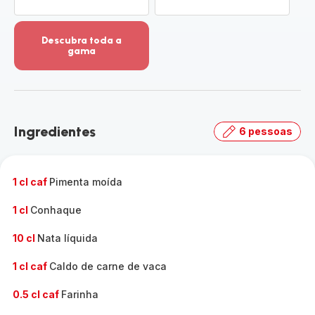
Descubra toda a
gama
Ver
mais
detalhes
-
Descubra
Ingredientes
6 pessoas
toda
a
gama
-
1 cl caf
Pimenta moída
1 cl
Conhaque
10 cl
Nata líquida
1 cl caf
Caldo de carne de vaca
0.5 cl caf
Farinha