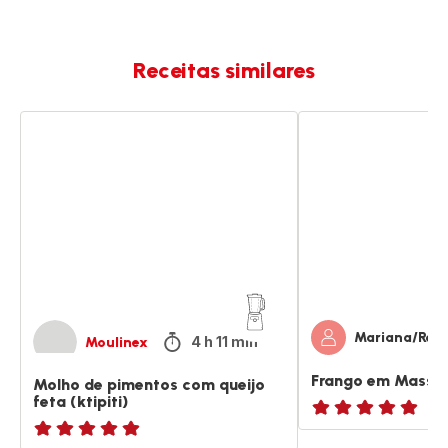
Receitas similares
Molho
Frango
de
em
pimentos
Massa
com
de
queijo
Pimentão
feta
(ktipiti)
Mariana/Rece
4 h 11 min
Moulinex
Frango em Massa
Molho de pimentos com queijo
feta (ktipiti)
ratings.NaN
ratings.NaN