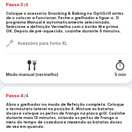
Passo 3
/4
Coloque o acessório Snacking & Baking no OptiGrill antes
de o colocar a funcionar. Feche o grelhador e ligue-o. O
programa Manual é automaticamente selecionado.
Selecione a definição Vermelha com o botão M e prima
OK. Depois de pré-aquecido, cozinhe durante 5 minutos.
Acessório para forno XL
Modo manual (vermelho)
5 min
Passo 4
/4
Abra o grelhador no modo de Refeição completa. Coloque
o termóstato lateral na posição 4. Misture as batatas
doces e coloque os peitos de frango na placa grill. Cozinhe
durante mais 15 minutos, virando os peitos de frango a
meio do tempo de cozedura e mexendo as batatas doces
de vez em quando.