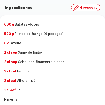
Ingredientes
4 pessoas
600 g
Batatas-doces
500 g
Filetes de frango (4 pedaços)
6 cl
Azeite
2 cl sop
Sumo de limão
2 cl sop
Cebolinho finamente picado
2 cl caf
Paprica
2 cl caf
Alho em pó
1 cl caf
Sal
Pimenta