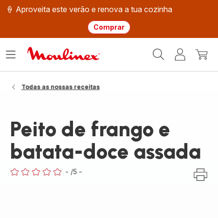
🍦 Aproveita este verão e renova a tua cozinha
Comprar
Página
Abrir
A
O
inicial
o
minha
meu
Moulinex
menu
conta
carri
Todas as nossas receitas
Peito de frango e
batata-doce assada
-
/5
-
ratings.0