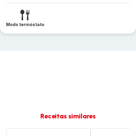
Modo termóstato
Receitas similares
Espetadas
Frango