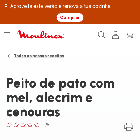
🍦 Aproveita este verão e renova a tua cozinha
Comprar
Página
Abrir
A
O
inicial
o
minha
meu
Moulinex
menu
conta
carri
Todas as nossas receitas
Peito de pato com
mel, alecrim e
cenouras
-
/5
-
ratings.0