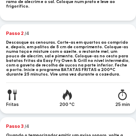
ramo de alecrim e o sal. Coloque num prato e leve ao
frigorífico.
Passo 2
/4
Descasque as cenouras. Corte-as em quartos ao comprido
e, depois, em palitos de 5 cm de comprimento. Coloque-as
numa taça e misture com o azeite, o restante mel, um
pouco de alecrim, sal e pimenta. Coloque-as no cesto para
batatas fritas da Easy Fry Oven & Grill no nível intermédio,
com a gaveta de recolha de sucos na parte inferior. Feche
a porta. Inicie o programa BATATAS FRITAS a 200°C
durante 25 minutos. Vire uma vez durante a cozedura.
Fritas
200 °C
25 min
Passo 3
/4
Quando o temporizador emitir um aviso sonoro, volte a