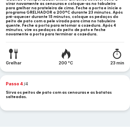
virar novamente as cenouras e coloque-as no tabuleiro
para grelhar na prateleira de cima. Feche a porta e inicie o
programa GRELHADOR a 200°C durante 23 minutos. Após
pré-aquecer durante 15 minutos, coloque os pedaços do
peito de pato com a pele virada para cima no tabuleiro
quente. Feche a porta para retomar a cozedura. Após 4
minutos, vire os pedaços do peito de pato e feche
novamente a porta para terminar a cozedura.
Grelhar
200 °C
23 min
Passo 4
/4
Sirva os peitos de pato com as cenouras e as batatas
salteadas.