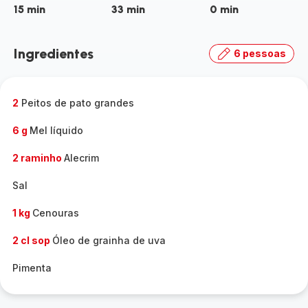
15 min
33 min
0 min
Ingredientes
6 pessoas
2
Peitos de pato grandes
6 g
Mel líquido
2 raminho
Alecrim
Sal
1 kg
Cenouras
2 cl sop
Óleo de grainha de uva
Pimenta