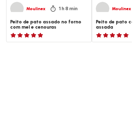
1 h 8 min
Moulinex
Moulinex
Peito de pato assado no forno
Peito de pato co
com mel e cenouras
assada
ratings.NaN
ratings.NaN