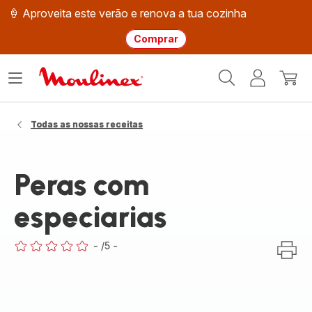
🍦 Aproveita este verão e renova a tua cozinha
Comprar
Página
Abrir
A
O
inicial
o
minha
meu
Moulinex
menu
conta
carri
Todas as nossas receitas
Peras com
especiarias
-
/5
-
ratings.0