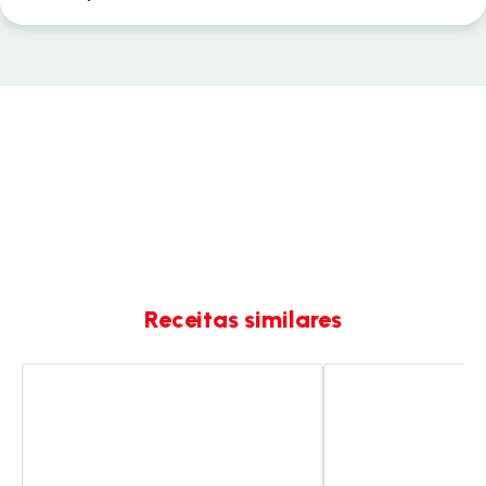
Receitas similares
Cozido
Batatas
com
com
especiarias
especiarias