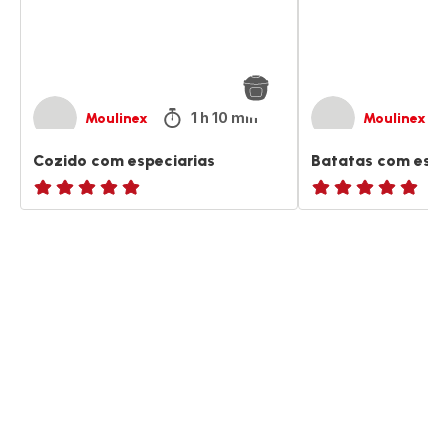
1 h 10 min
Moulinex
Moulinex
Cozido com especiarias
Batatas com espe
ratings.NaN
ratings.NaN