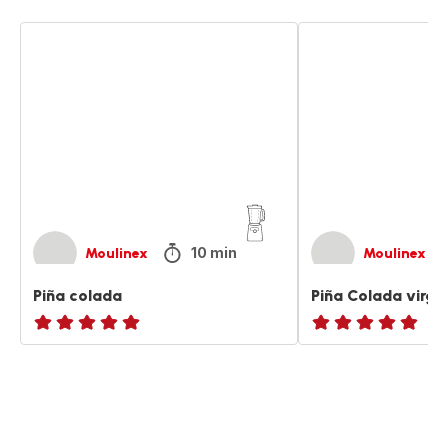
Piña
Piña
colada
Colada
virgem
10 min
Moulinex
Moulinex
Piña colada
Piña Colada virg
ratings.NaN
ratings.NaN