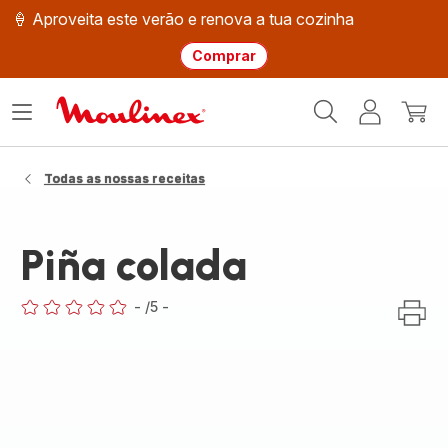
🍦 Aproveita este verão e renova a tua cozinha
Comprar
Página
Abrir
A
O
inicial
o
minha
meu
Moulinex
menu
conta
carri
Todas as nossas receitas
Piña colada
-
/5
-
ratings.0