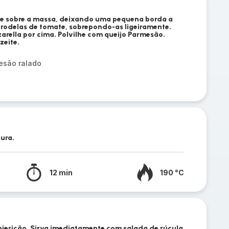
te sobre a massa, deixando uma pequena borda a
 rodelas de tomate, sobrepondo-as ligeiramente.
arella por cima. Polvilhe com queijo Parmesão.
zeite.
esão ralado
dura.
12 min
190 °C
jericão. Sirva imediatamente com salada de rúcula