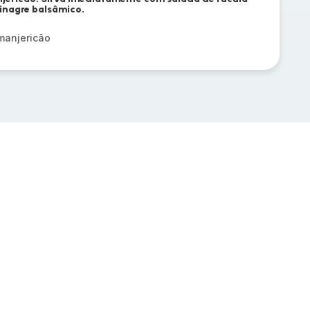
inagre balsâmico.
manjericão