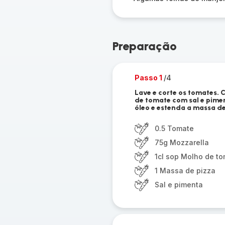
Preparação
Passo 1
/4
Lave e corte os tomates. 
de tomate com sal e pimen
óleo e estenda a massa de
0.5 Tomate
75g Mozzarella
1cl sop Molho de t
1 Massa de pizza
Sal e pimenta