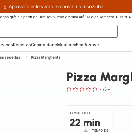
🍦 Aproveita este verão e renova a tua cozinha
regas grátis a partir de 30€
Devolução gratuita até 30 dias
Contacto: 808 284
rviços
Receitas
ComunidadeMoulinex
EcoRenove
as receitas
Pizza Margherita
Pizza Marg
-
/5
-
ratings.0
TEMPO TOTAL
22 min
TEMPO DE