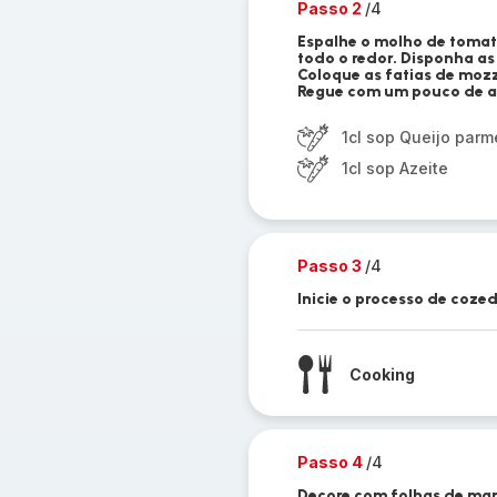
Passo 2
/4
Espalhe o molho de toma
todo o redor. Disponha as
Coloque as fatias de mozz
Regue com um pouco de a
1cl sop Queijo parm
1cl sop Azeite
Passo 3
/4
Inicie o processo de coze
Cooking
Passo 4
/4
Decore com folhas de man