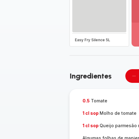
Ve
ma
de
-
Easy Fry Silence 5L
D
to
a
g
-
Ingredientes
Re
u
pe
0.5
Tomate
1 cl sop
Molho de tomate
1 cl sop
Queijo parmesão 
Algumas folhas de manje