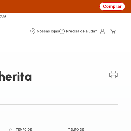
Comprar
 735
Nossas lojas
Precisa de ajuda?
Nossas
Precisa
A
O
lojas
de
minha
meu
ajuda?
conta
carrin
herita
TEMPO DE
TEMPO DE