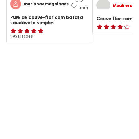
36
marianaomagalhaes
Moulinex
min
Puré de couve-flor com batata
Couve flor com b
saudável e simples
Avaliações
Avaliações
1 Avaliações
de
de
quatro
cinco
estrelas
estrelas
(média)
(média)