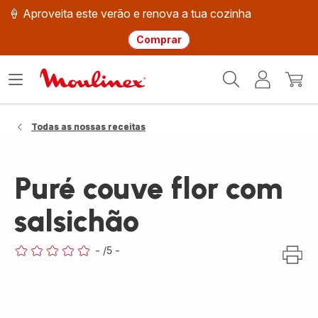
🍦 Aproveita este verão e renova a tua cozinha
Comprar
Página
Abrir
A
O
inicial
o
minha
meu
Moulinex
menu
conta
carri
Todas as nossas receitas
Puré couve flor com
salsichão
-
/5
-
ratings.0