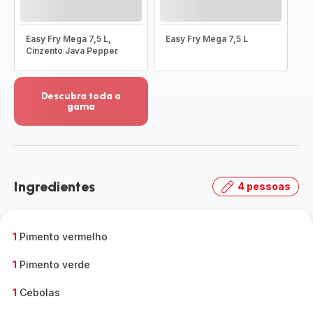
Easy Fry Mega 7,5 L,
Easy Fry Mega 7,5 L
Cinzento Java Pepper
Descubra toda a
gama
Ver
mais
detalhes
-
Descubra
Ingredientes
4 pessoas
toda
a
gama
-
1
Pimento vermelho
1
Pimento verde
1
Cebolas