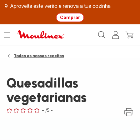
🍦 Aproveita este verão e renova a tua cozinha
Comprar
Página
Abrir
A
O
inicial
o
minha
meu
Moulinex
menu
conta
carri
Todas as nossas receitas
Quesadillas
vegetarianas
-
/5
-
ratings.0