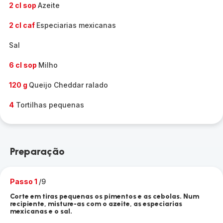
2 cl sop
Azeite
2 cl caf
Especiarias mexicanas
Sal
6 cl sop
Milho
120 g
Queijo Cheddar ralado
4
Tortilhas pequenas
Preparação
Passo 1
/9
Corte em tiras pequenas os pimentos e as cebolas. Num
recipiente, misture-as com o azeite, as especiarias
mexicanas e o sal.