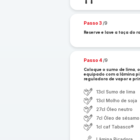
Passo 3
/9
Reserve e lave a taça do r
Passo 4
/9
Coloque o sumo de lima, o
equipado com a lâmina pi
reguladora de vapor e prim
13cl Sumo de lima
13cl Molho de soja
27cl Óleo neutro
7cl Óleo de sésamo
1cl caf Tabasco®
Lâmina Picadora