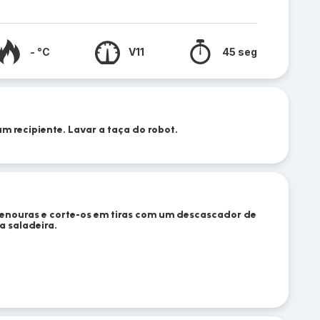
- °C
V11
45 seg
um recipiente. Lavar a taça do robot.
cenouras e corte-os em tiras com um descascador de
a saladeira.