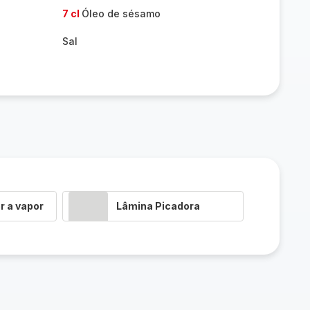
7 cl
Óleo de sésamo
Sal
r a vapor
Lâmina Picadora