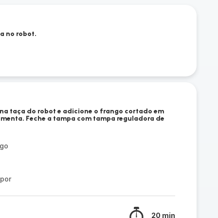
a no robot.
na taça do robot e adicione o frango cortado em
 pimenta. Feche a tampa com tampa reguladora de
ngo
apor
20 min