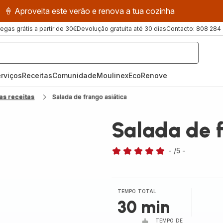
🍦 Aproveita este verão e renova a tua cozinha
regas grátis a partir de 30€
Devolução gratuita até 30 dias
Contacto: 808 284
rviços
Receitas
ComunidadeMoulinex
EcoRenove
as receitas
Salada de frango asiática
Salada de f
-
/5
-
Avaliações
de
cinco
estrelas
TEMPO TOTAL
(média)
30 min
TEMPO DE