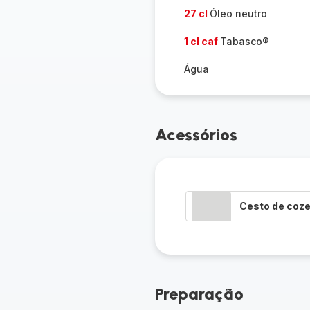
27 cl
Óleo neutro
1 cl caf
Tabasco®
Água
Acessórios
Cesto de coze
Preparação