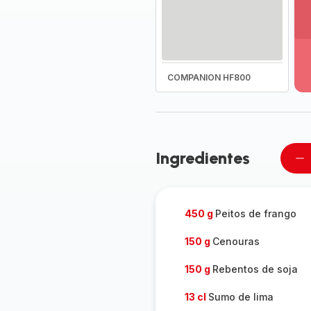
Ve
ma
de
-
COMPANION HF800
D
to
a
g
-
Ingredientes
Re
u
pe
450 g
Peitos de frango
150 g
Cenouras
150 g
Rebentos de soja
13 cl
Sumo de lima