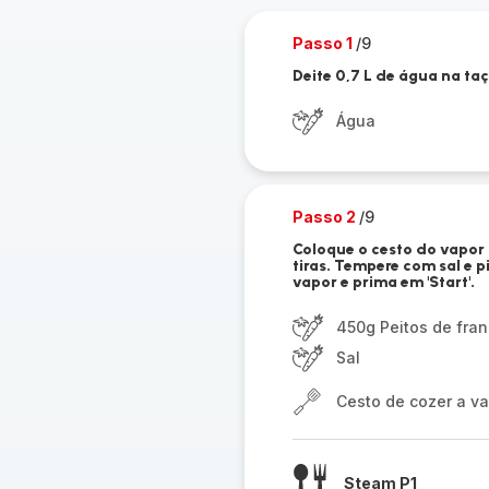
Passo 1
/9
Deite 0,7 L de água na taç
Água
Passo 2
/9
Coloque o cesto do vapor 
tiras. Tempere com sal e
vapor e prima em 'Start'.
450g Peitos de fra
Sal
Cesto de cozer a v
Steam P1