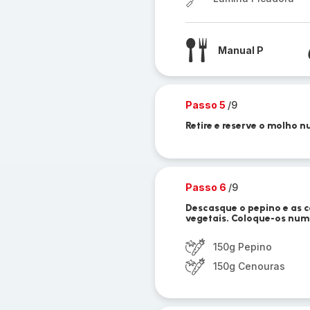
Manual P
Passo 5
/9
Retire e reserve o molho n
Passo 6
/9
Descasque o pepino e as 
vegetais. Coloque-os num
150g Pepino
150g Cenouras