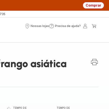
Comprar
 735
Nossas lojas
Precisa de ajuda?
Nossas
Precisa
A
O
lojas
de
minha
meu
ajuda?
conta
carrin
rango asiática
TEMPO DE
TEMPO DE