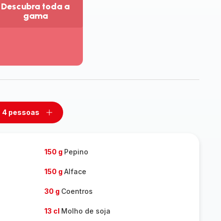
Descubra toda a
gama
r
is
talhes
escubra
da
ama
4 pessoas
mover
Adicionar
m
um
ssoas
pessoas
150 g
Pepino
150 g
Alface
30 g
Coentros
13 cl
Molho de soja