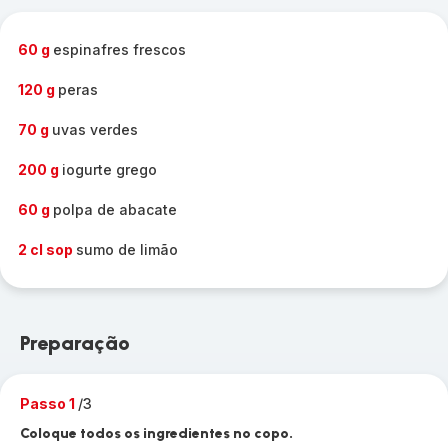
60 g
espinafres frescos
120 g
peras
70 g
uvas verdes
200 g
iogurte grego
60 g
polpa de abacate
2 cl sop
sumo de limão
Preparação
Passo 1
/3
Coloque todos os ingredientes no copo.