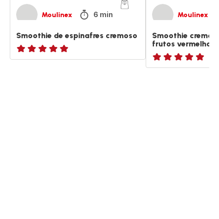
6 min
Moulinex
Moulinex
Smoothie de espinafres cremoso
Smoothie cremoso
frutos vermelhos
ratings.NaN
ratings.NaN