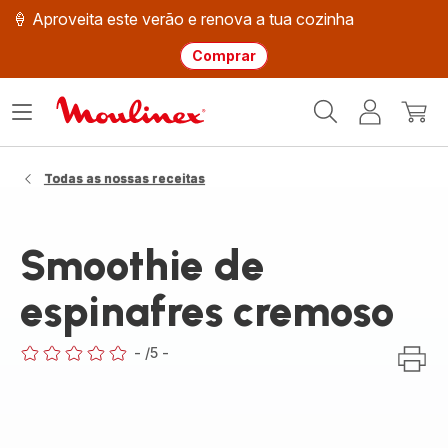
🍦 Aproveita este verão e renova a tua cozinha
Comprar
Página
Abrir
A
O
inicial
o
minha
meu
Moulinex
menu
conta
carri
Todas as nossas receitas
Smoothie de
espinafres cremoso
-
/5
-
ratings.0