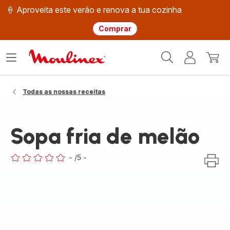
🍦 Aproveita este verão e renova a tua cozinha
Comprar
Página
Abrir
A
O
inicial
o
minha
meu
Moulinex
menu
conta
carri
Todas as nossas receitas
Sopa fria de melão
-
/5
-
ratings.0