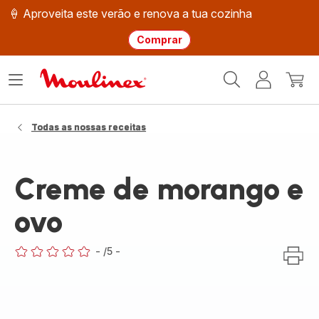
🍦 Aproveita este verão e renova a tua cozinha
Comprar
Página
Abrir
A
O
inicial
o
minha
meu
Moulinex
menu
conta
carri
Todas as nossas receitas
Creme de morango e
ovo
-
/5
-
ratings.0