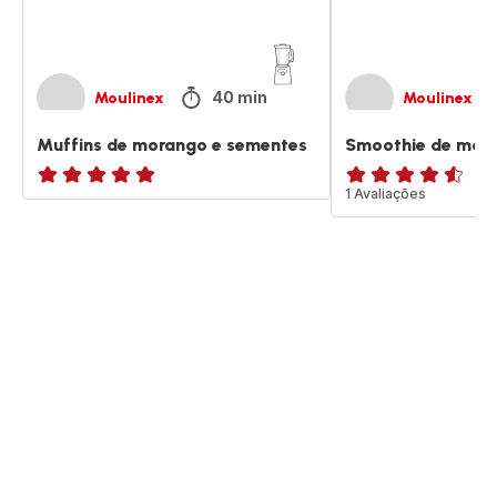
40 min
Moulinex
Moulinex
Muffins de morango e sementes
Smoothie de mora
ratings.NaN
ratings.4.5
1 Avaliações