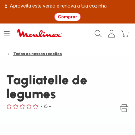
🍦 Aproveita este verão e renova a tua cozinha
Comprar
Página
Abrir
A
O
inicial
o
minha
meu
Moulinex
menu
conta
carri
Todas as nossas receitas
Tagliatelle de
legumes
-
/5
-
ratings.0