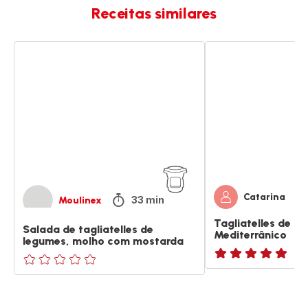
Receitas similares
Salada
Tagliatelles
de
de
tagliatelles
Frango
de
Mediterrânico
legumes,
molho
com
mostarda
Catarina
33 min
Moulinex
Tagliatelles de F
Salada de tagliatelles de
Mediterrânico
legumes, molho com mostarda
ratings.NaN
ratings.0