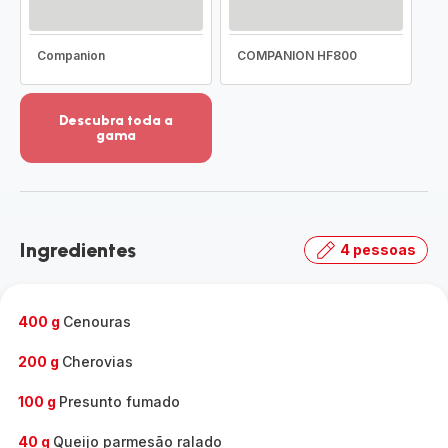
Companion
COMPANION HF800
Descubra toda a
gama
Ver
mais
detalhes
-
Descubra
Ingredientes
4 pessoas
toda
a
gama
-
400 g
Cenouras
200 g
Cherovias
100 g
Presunto fumado
40 g
Queijo parmesão ralado