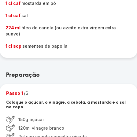
1 cl caf
mostarda em pó
1 cl caf
sal
224 ml
óleo de canola (ou azeite extra virgem extra
suave)
1 cl sop
sementes de papoila
Preparação
Passo 1
/6
Coloque o açúcar, o vinagre, a cebola, a mostarda e o sal
no copo.
150g açúcar
120ml vinagre branco
2cl sop cebola vermelha picada