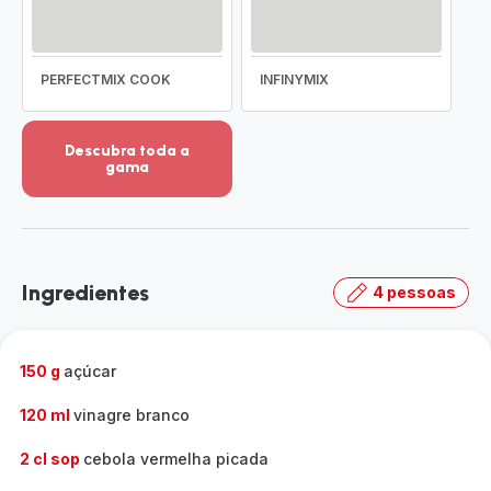
PERFECTMIX COOK
INFINYMIX
Descubra toda a
gama
Ver
mais
detalhes
-
Descubra
Ingredientes
4 pessoas
toda
a
gama
-
150 g
açúcar
120 ml
vinagre branco
2 cl sop
cebola vermelha picada