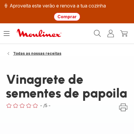
🍦 Aproveita este verão e renova a tua cozinha
Comprar
Página
Abrir
A
O
inicial
o
minha
meu
Moulinex
menu
conta
carri
Todas as nossas receitas
Vinagrete de
sementes de papoila
-
/5
-
ratings.0