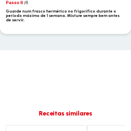
Passo 6
/6
Guarde num frasco hermético no frigorífico durante o
período máximo de 1 semana. Misture sempre bem antes
de servir.
Receitas similares
Almôndegas
Bolachas