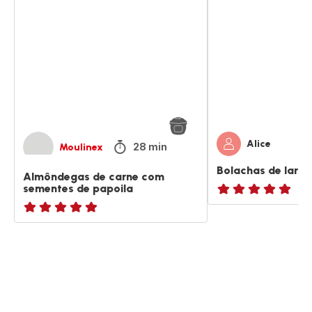
de
de
carne
laranja
com
e
sementes
papoila
de
papoila
Alice
28 min
Moulinex
Bolachas de laran
Almôndegas de carne com
sementes de papoila
ratings.NaN
ratings.NaN