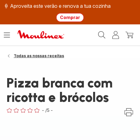
🍦 Aproveita este verão e renova a tua cozinha
Comprar
Página
Abrir
A
O
inicial
o
minha
meu
Moulinex
menu
conta
carri
Todas as nossas receitas
Pizza branca com
ricotta e brócolos
-
/5
-
ratings.0