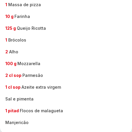
1
Massa de pizza
10 g
Farinha
125 g
Queijo Ricotta
1
Brócolos
2
Alho
100 g
Mozzarella
2 cl sop
Parmesão
1 cl sop
Azeite extra virgem
Sal e pimenta
1 pitad
Flocos de malagueta
Manjericão