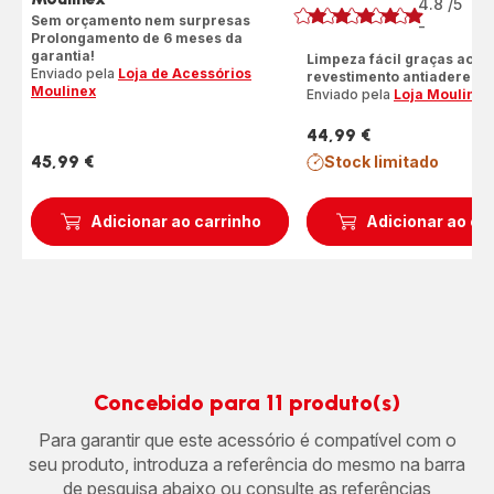
4.8
/5
17
Sem orçamento nem surpresas
Av
-
ratings.4.8
Prolongamento de 6 meses da
garantia!
Limpeza fácil graças ao
Enviado pela
Loja de Acessórios
revestimento antiaderente
Moulinex
Enviado pela
Loja Moulinex
44,99 €
Preço
45,99 €
Stock limitado
Preço
Adicionar ao carrinho
Adicionar ao ca
Concebido para 11 produto(s)
Para garantir que este acessório é compatível com o
seu produto, introduza a referência do mesmo na barra
de pesquisa abaixo ou consulte as referências