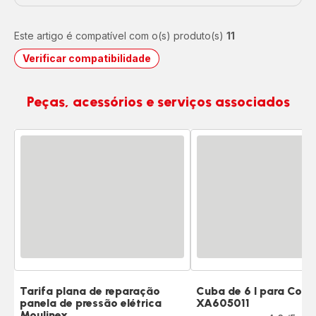
Este artigo é compatível com o(s) produto(s)
11
Verificar compatibilidade
Peças, acessórios e serviços associados
Tarifa plana de reparação
Cuba de 6 l para Coo
panela de pressão elétrica
XA605011
Classificação
Moulinex