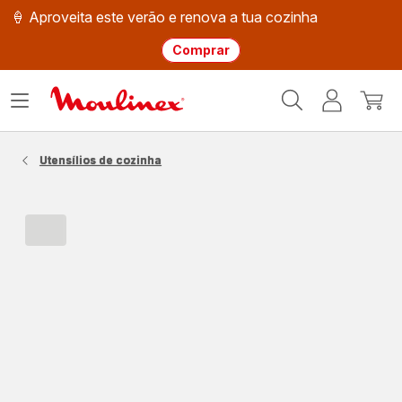
🍦 Aproveita este verão e renova a tua cozinha
Comprar
Página
Abrir
A
O
inicial
o
minha
meu
Moulinex
menu
conta
carri
Utensílios de cozinha