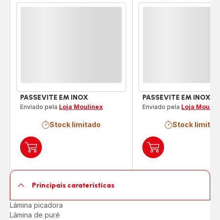
Comparador
PASSEVITE EM INOX
PASSEVITE EM INOX
Enviado pela
Loja Moulinex
Enviado pela
Loja Moulin
Stock limitado
Stock limitad
Adicionar
Adicionar
ao
ao
carrinho
carrinho
PASSEVITE
PASSEVITE
Principais caraterísticas
EM
EM
INOX
INOX
Lâmina picadora
Lâmina de puré