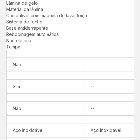
Lâmina de gelo
Material da lâmina
Compatível com máquina de lavar loiça
Sistema de fecho
Base antiderrapante
Rebobinagem automática
Não elétrica
Tampa
Não
Não
--
disponível
Não
Sim
--
disponível
Não
Não
--
disponível
Aço inoxidável
Aço inoxidável