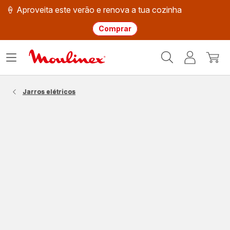
🍦 Aproveita este verão e renova a tua cozinha
Comprar
Página
Abrir
A
O
inicial
o
minha
meu
Moulinex
menu
conta
carri
Jarros elétricos