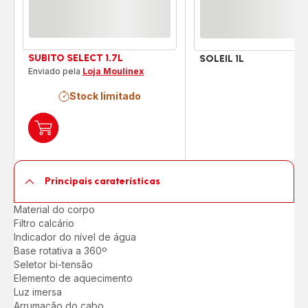
SUBITO SELECT 1.7L
SOLEIL 1L
Enviado pela
Loja Moulinex
Stock limitado
Adicionar
ao
carrinho
SUBITO
Principais caraterísticas
SELECT
1.7L
Material do corpo
Filtro calcário
Indicador do nível de água
Base rotativa a 360º
Seletor bi-tensão
Elemento de aquecimento
Luz imersa
Arrumação do cabo