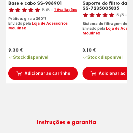
Base e cabo SS-986901
Suporte do filtro da ch
Classificação
SS-7235005835
Classificação
5
/5
-
1 Avaliações
5
/5
-
1 
Avaliações
Prático: gira a 360°!
Avaliações
de
Enviado pela
Loja de Acessórios
Sistema de filtragem de á
de
cinco
Moulinex
Enviado pela
Loja de Acess
cinco
estrelas
Moulinex
estrelas
(média)
(média)
9,30 €
3,10 €
Preço
Preço
Stock disponível
Stock disponível
Adicionar ao carrinho
Adicionar ao ca
Instruções e garantia