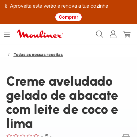
🍦 Aproveita este verão e renova a tua cozinha
Comprar
Página
Abrir
A
O
inicial
o
minha
meu
Moulinex
menu
conta
carri
Todas as nossas receitas
Creme aveludado
gelado de abacate
com leite de coco e
lima
-
/5
-