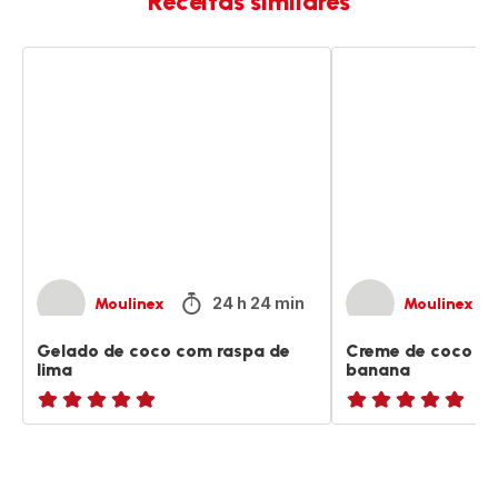
Receitas similares
Gelado
Creme
de
de
coco
coco
com
com
raspa
abacate
de
e
lima
banana
24 h 24 min
Moulinex
Moulinex
Gelado de coco com raspa de
Creme de coco c
lima
banana
ratings.NaN
ratings.NaN