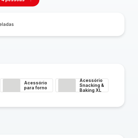
mover
Adicionar
m
um
ssoas
pessoas
geladas
Acessório
Acessório
Snacking &
para forno
Baking XL