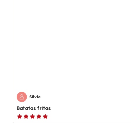
Sílvia
Batatas fritas
ratings.NaN