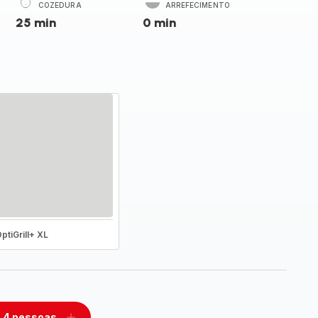
COZEDURA
ARREFECIMENTO
25 min
0 min
ptiGrill+ XL
4 pessoas