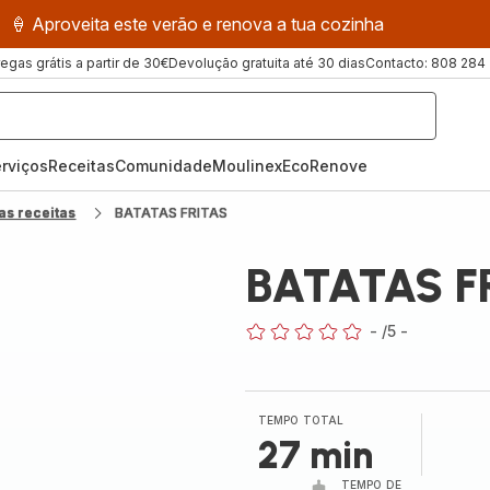
🍦 Aproveita este verão e renova a tua cozinha
regas grátis a partir de 30€
Devolução gratuita até 30 dias
Contacto: 808 284
rviços
Receitas
ComunidadeMoulinex
EcoRenove
as receitas
BATATAS FRITAS
BATATAS F
-
/5
-
ratings.0
TEMPO TOTAL
27 min
TEMPO DE