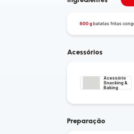
Re
u
pe
600 g
batatas fritas con
Acessórios
Acessório
Snacking &
Baking
Preparação