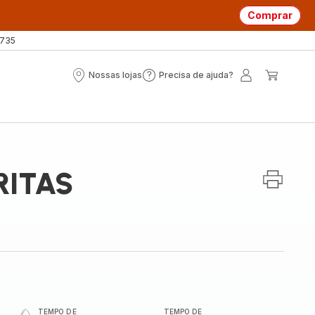
Comprar
 735
Nossas lojas
Precisa de ajuda?
Nossas
Precisa
A
O
lojas
de
minha
meu
ajuda?
conta
carrin
RITAS
TEMPO DE
TEMPO DE