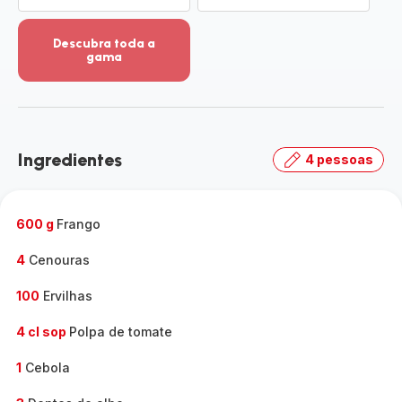
Descubra toda a
gama
Ver
mais
detalhes
-
Descubra
Ingredientes
4 pessoas
toda
a
gama
-
600 g
Frango
4
Cenouras
100
Ervilhas
4 cl sop
Polpa de tomate
1
Cebola