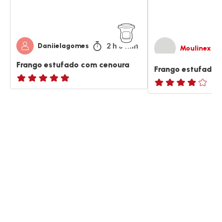
2 h 9 min
Daniielagomes
Moulinex
Frango estufado com cenoura
Frango estufado 
ratings.NaN
Avaliações
de
quatro
estrelas
(média)