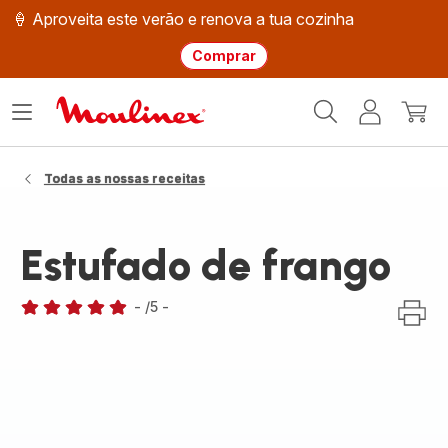
🍦 Aproveita este verão e renova a tua cozinha
Comprar
Página
Abrir
A
O
inicial
o
minha
meu
Moulinex
menu
conta
carri
Todas as nossas receitas
Estufado de frango
-
/5
-
Avaliações
de
cinco
estrelas
(média)