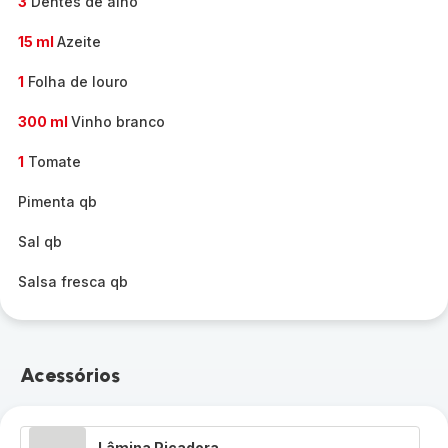
3
Dentes de alho
15 ml
Azeite
1
Folha de louro
300 ml
Vinho branco
1
Tomate
Pimenta qb
Sal qb
Salsa fresca qb
Acessórios
Lâmina Picadora