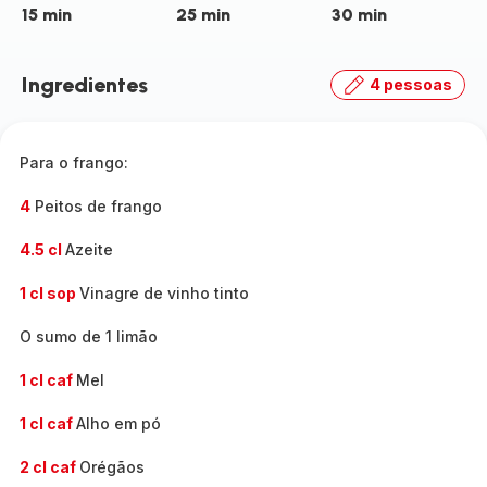
15 min
25 min
30 min
Ingredientes
4 pessoas
Para o frango:
4
Peitos de frango
4.5 cl
Azeite
1 cl sop
Vinagre de vinho tinto
O sumo de 1 limão
1 cl caf
Mel
1 cl caf
Alho em pó
2 cl caf
Orégãos