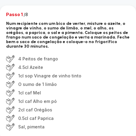
Passo 1
/8
Num recipiente com um bico de verter, misture o azeite, o
vinagre de vinho, o sumo de limão, o mel, o alho, os
orégãos, a paprica, o sal e a pimenta. Coloque os peitos de
frango num saco de congelação e verta a marinada. Feche
bem o saco de congelação e coloque-o no frigorífico
durante 30 minutos.
4 Peitos de frango
4.5cl Azeite
1cl sop Vinagre de vinho tinto
O sumo de 1 limão
1cl caf Mel
1cl caf Alho em pó
2cl caf Orégãos
0.5cl caf Paprica
Sal, pimenta