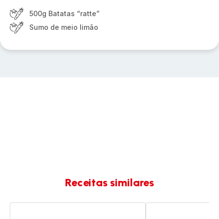
500g Batatas “ratte”
Sumo de meio limão
Receitas similares
Frango
Frango
grelhado
com