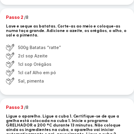
Passo 2
/8
Lave e seque as batatas. Corte-as ao meio e coloque-as
numa taça grande. Adicione o azeite, os orégãos, o alho, o
sal e a pimenta.
500g Batatas “ratte”
2cl sop Azeite
1cl sop Orégãos
1cl caf Alho em pó
Sal, pimenta
Passo 3
/8
Ligue o aparelho. Ligue a cuba 1. Certifique-se de que a
grelha está colocada na cuba 1. Inicie o programa
GRELHADOR a 200 °C durante 13 minutos. Não coloque
ainda os ingredientes na cuba, o aparelho vai iniciar