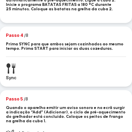
automaticamente o pré-aquecimento. Ligue a cuba 2.
Inicie o programa BATATAS FRITAS a 180 °C durante
25 minutos. Coloque as batatas na grelha da cuba 2.
Passo 4
/8
Prima SYNC para que ambos sejam cozinhados ao mesmo
tempo. Prima START para iniciar as duas cozeduras.
Sync
Passo 5
/8
Quando o aparelho emitir um aviso sonoro e no ecrã surgir
a indicação “Add” (Adicionar), o ciclo de pré-aquecimento
do grelhador está concluído. Coloque os peitos de frango
na grelha da cuba 1.