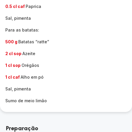
0.5 cl caf
Paprica
Sal, pimenta
Para as batatas:
500 g
Batatas “ratte”
2 cl sop
Azeite
1 cl sop
Orégãos
1 cl caf
Alho em pó
Sal, pimenta
Sumo de meio limão
Preparação