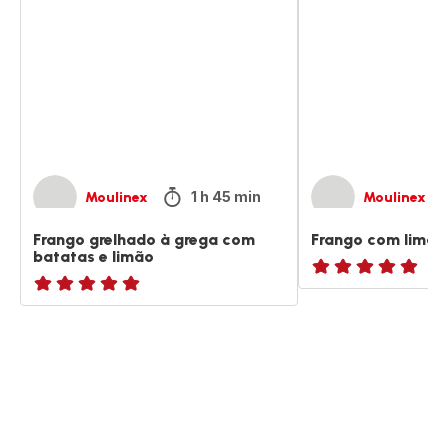
à
limão
grega
e
com
tomilho
batatas
e
limão
1 h 45 min
Moulinex
Moulinex
Frango grelhado à grega com
Frango com limão
batatas e limão
ratings.NaN
ratings.NaN