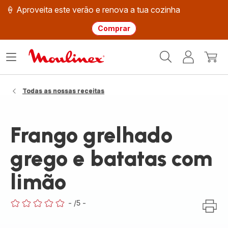
🍦 Aproveita este verão e renova a tua cozinha
Comprar
Página
Abrir
A
O
inicial
o
minha
meu
Moulinex
menu
conta
carri
Todas as nossas receitas
Frango grelhado
grego e batatas com
limão
-
/5
-
ratings.0