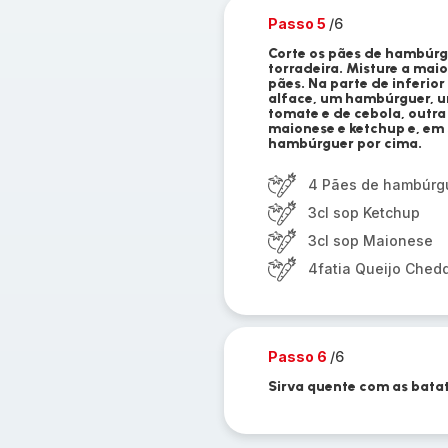
Passo 5
/6
Corte os pães de hambúr
torradeira. Misture a maio
pães. Na parte de inferi
alface, um hambúrguer, u
tomate e de cebola, outra
maionese e ketchup e, em 
hambúrguer por cima.
4 Pães de hambúrg
3cl sop Ketchup
3cl sop Maionese
4fatia Queijo Ched
Passo 6
/6
Sirva quente com as batat