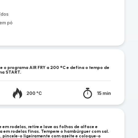
ídos
 em pó
ne o programa AIR FRY a 200 °C e defina o tempo de
ima START.
200 °C
15 min
 em rodelas, retire e lave as folhas de alface e
la em rodelas finas. Tempere o hambúrguer com sal.
 pincele-o ligeiramente com azeite e coloque-o