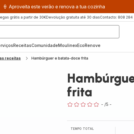
🍦 Aproveita este verão e renova a tua cozinha
regas grátis a partir de 30€
Devolução gratuita até 30 dias
Contacto: 808 284
rviços
Receitas
ComunidadeMoulinex
EcoRenove
as receitas
Hambúrguer e batata-doce frita
Hambúrguer
frita
-
/5
-
ratings.0
TEMPO TOTAL