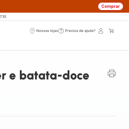
Comprar
 735
Nossas lojas
Precisa de ajuda?
Nossas
Precisa
A
O
lojas
de
minha
meu
ajuda?
conta
carrin
 e batata-doce