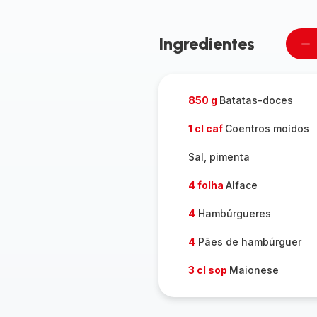
Ingredientes
Re
u
pe
850 g
Batatas-doces
1 cl caf
Coentros moídos
Sal, pimenta
4 folha
Alface
4
Hambúrgueres
4
Pães de hambúrguer
3 cl sop
Maionese