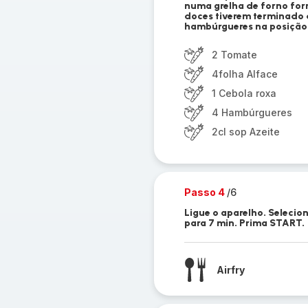
numa grelha de forno for
doces tiverem terminado d
hambúrgueres na posição 
2 Tomate
4folha Alface
1 Cebola roxa
4 Hambúrgueres
2cl sop Azeite
Passo 4
/6
Ligue o aparelho. Selecio
para 7 min. Prima START.
Airfry