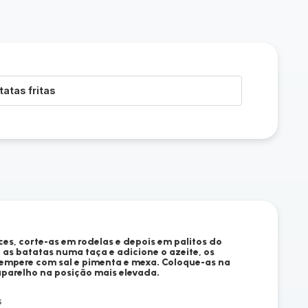
tatas fritas
s, corte-as em rodelas e depois em palitos do
s batatas numa taça e adicione o azeite, os
Tempere com sal e pimenta e mexa. Coloque-as na
aparelho na posição mais elevada.
s