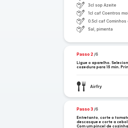
3cl sop Azeite
1cl caf Coentros mo
0.5cl caf Cominhos
Sal, pimenta
Passo 2
/6
Ligue o aparelho. Selecio
cozedura para 15 min. Pr
Airfry
Passo 3
/6
Entretanto, corte o tomate
descasque e corte a cebo
Com um pincel de cozinha,