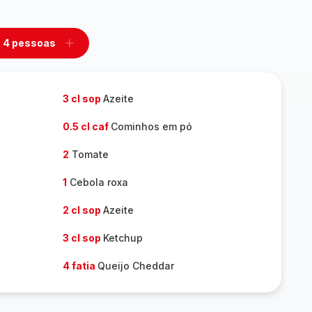
4 pessoas
mover
Adicionar
m
um
ssoas
pessoas
3 cl sop
Azeite
0.5 cl caf
Cominhos em pó
2
Tomate
1
Cebola roxa
2 cl sop
Azeite
3 cl sop
Ketchup
4 fatia
Queijo Cheddar