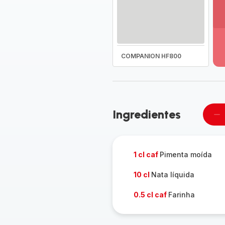
Ve
ma
de
-
COMPANION HF800
D
to
a
g
-
Ingredientes
Re
u
pe
1 cl caf
Pimenta moída
10 cl
Nata líquida
0.5 cl caf
Farinha