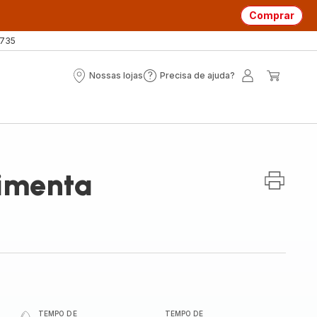
Comprar
 735
Nossas lojas
Precisa de ajuda?
Nossas
Precisa
A
O
lojas
de
minha
meu
ajuda?
conta
carrin
imenta
TEMPO DE
TEMPO DE