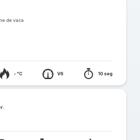
rne de vaca
- °C
V6
10 seg
'.