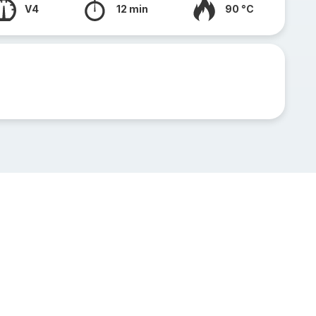
V4
12 min
90 °C