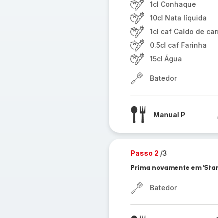
1cl Conhaque
10cl Nata líquida
1cl caf Caldo de ca
0.5cl caf Farinha
15cl Água
Batedor
Manual P
Passo 2
/3
Prima novamente em 'Start
Batedor