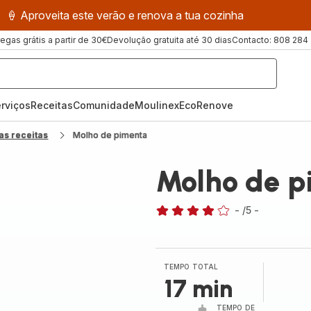
🍦 Aproveita este verão e renova a tua cozinha
regas grátis a partir de 30€
Devolução gratuita até 30 dias
Contacto: 808 284
rviços
Receitas
ComunidadeMoulinex
EcoRenove
as receitas
Molho de pimenta
Molho de p
-
/5
-
Avaliações
de
quatro
estrelas
TEMPO TOTAL
(média)
17 min
TEMPO DE