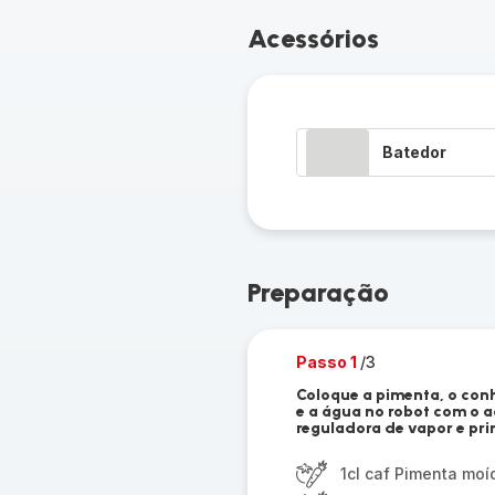
Acessórios
Batedor
Preparação
Passo 1
/3
Coloque a pimenta, o conha
e a água no robot com o 
reguladora de vapor e prim
1cl caf Pimenta moí