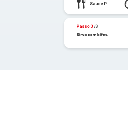
Sauce P
Passo 3
/3
Sirva com bifes.