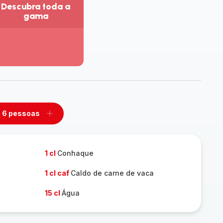
Descubra toda a
gama
r
is
talhes
escubra
da
ama
6 pessoas
mover
Adicionar
m
um
ssoas
pessoas
1 cl
Conhaque
1 cl caf
Caldo de carne de vaca
15 cl
Água