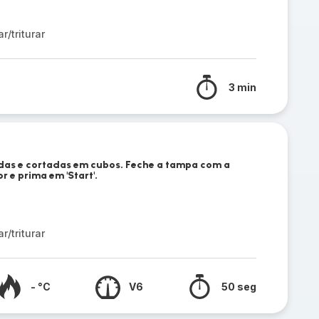
/triturar
3 min
das e cortadas em cubos. Feche a tampa com a
 e prima em 'Start'.
/triturar
- °C
V6
50 seg