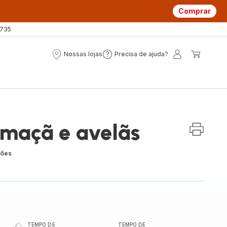
Comprar
 735
Nossas lojas
Precisa de ajuda?
Nossas
Precisa
A
O
lojas
de
minha
meu
ajuda?
conta
carrin
 maçã e avelãs
ções
TEMPO DE
TEMPO DE