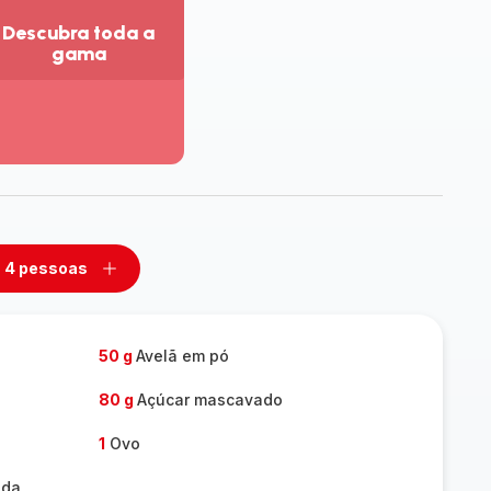
Descubra toda a
gama
r
is
talhes
escubra
da
ama
4 pessoas
mover
Adicionar
m
um
ssoas
pessoas
50 g
Avelã em pó
80 g
Açúcar mascavado
1
Ovo
ada