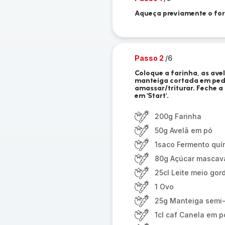
Aqueça previamente o forn
Passo 2
/6
Coloque a farinha, as avel
manteiga cortada em peda
amassar/triturar. Feche 
em 'Start'.
200g Farinha
50g Avelã em pó
1saco Fermento quí
80g Açúcar mascav
25cl Leite meio gor
1 Ovo
25g Manteiga semi
1cl caf Canela em p