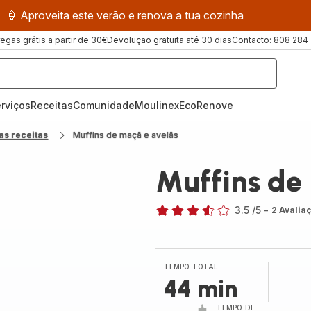
🍦 Aproveita este verão e renova a tua cozinha
regas grátis a partir de 30€
Devolução gratuita até 30 dias
Contacto: 808 284
rviços
Receitas
ComunidadeMoulinex
EcoRenove
as receitas
Muffins de maçã e avelãs
Muffins de
3.5
/5
-
2 Avalia
ratings.3.5
TEMPO TOTAL
44 min
TEMPO DE