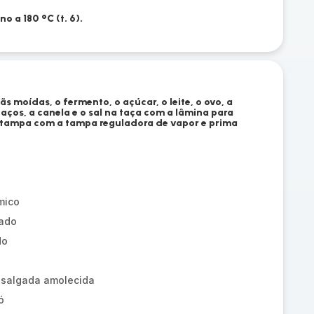
o a 180 °C (t. 6).
ãs moídas, o fermento, o açúcar, o leite, o ovo, a
ços, a canela e o sal na taça com a lâmina para
a tampa com a tampa reguladora de vapor e prima
mico
ado
do
-salgada amolecida
ó