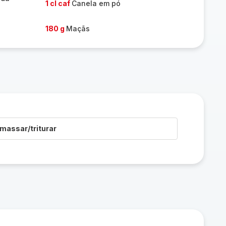
1 cl caf
Canela em pó
180 g
Maçãs
massar/triturar