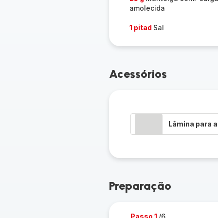
amolecida
1 pitad
Sal
Acessórios
Lâmina para a
Preparação
Passo 1
/6