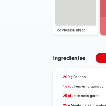
Ve
ma
de
-
COMPANION HF800
D
to
a
g
-
Ingredientes
Re
u
pe
200 g
Farinha
1 saco
Fermento químico
25 cl
Leite meio gordo
25 g
Manteiga semi-salg